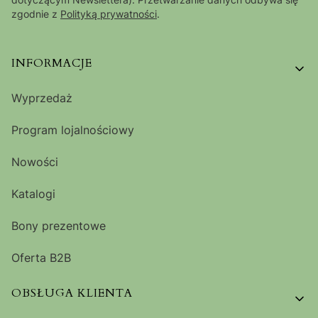
zgodnie z
Polityką prywatności
.
Linki w stopce
INFORMACJE
Wyprzedaż
Program lojalnościowy
Nowości
Katalogi
Bony prezentowe
Oferta B2B
OBSŁUGA KLIENTA