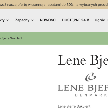
wdź naszą ofertę wiosenną z rabatami do 30% na wybranych produ
kty
Zapachy
NOWOŚCI
DOSTĘPNE 24H!
Ogród
 Bjerre Sukulent
Lene Bje
Lene Bjerre Sukulent