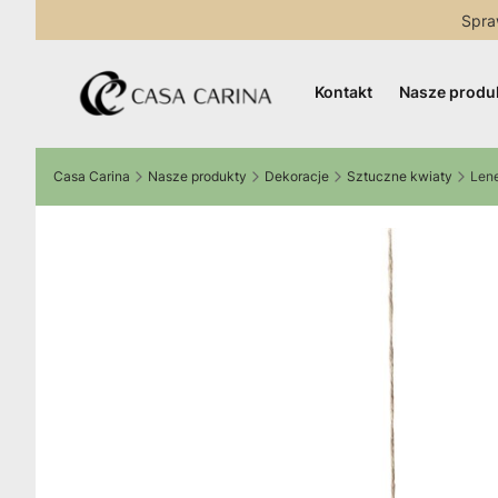
Spra
Kontakt
Nasze produ
Casa Carina
Nasze produkty
Dekoracje
Sztuczne kwiaty
Lene