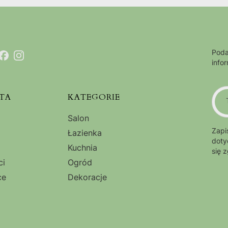
Poda
info
TA
KATEGORIE
Salon
Zapi
Łazienka
doty
Kuchnia
się 
ci
Ogród
ce
Dekoracje