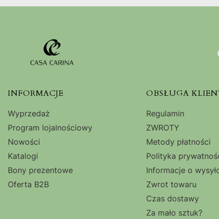
Linki w stopce
INFORMACJE
OBSŁUGA KLIEN
Wyprzedaż
Regulamin
Program lojalnościowy
ZWROTY
Nowości
Metody płatności
Katalogi
Polityka prywatnoś
Bony prezentowe
Informacje o wysył
Oferta B2B
Zwrot towaru
Czas dostawy
Za mało sztuk?