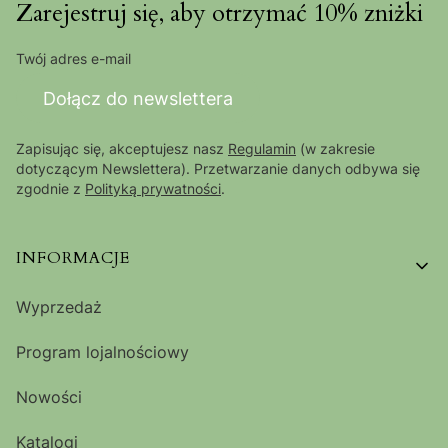
Zarejestruj się, aby otrzymać 10% zniżki
Twój adres e-mail
Dołącz do newslettera
Zapisując się, akceptujesz nasz
Regulamin
(w zakresie
dotyczącym Newslettera). Przetwarzanie danych odbywa się
zgodnie z
Polityką prywatności
.
Linki w stopce
INFORMACJE
Wyprzedaż
Program lojalnościowy
Nowości
Katalogi