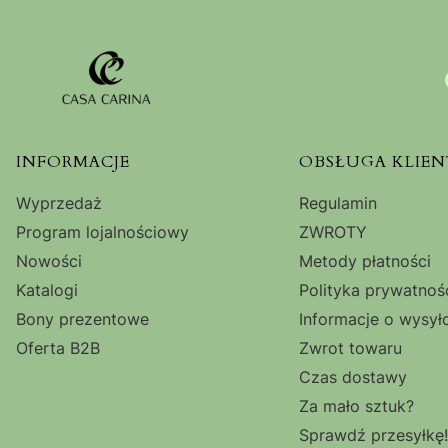
Linki w stopce
INFORMACJE
OBSŁUGA KLIEN
Wyprzedaż
Regulamin
Program lojalnościowy
ZWROTY
Nowości
Metody płatności
Katalogi
Polityka prywatnoś
Bony prezentowe
Informacje o wysył
Oferta B2B
Zwrot towaru
Czas dostawy
Za mało sztuk?
Sprawdź przesyłkę!