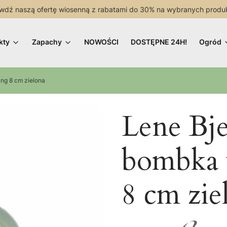
wdź naszą ofertę wiosenną z rabatami do 30% na wybranych produ
kty
Zapachy
NOWOŚCI
DOSTĘPNE 24H!
Ogród
ng 8 cm zielona
Lene Bje
bombka 
8 cm zie