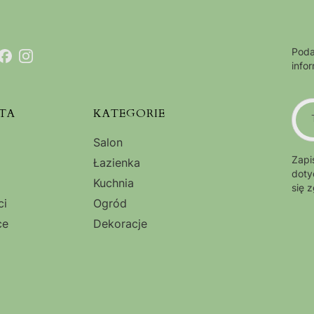
Poda
info
TA
KATEGORIE
Salon
Zapi
Łazienka
doty
Kuchnia
się 
ci
Ogród
ce
Dekoracje