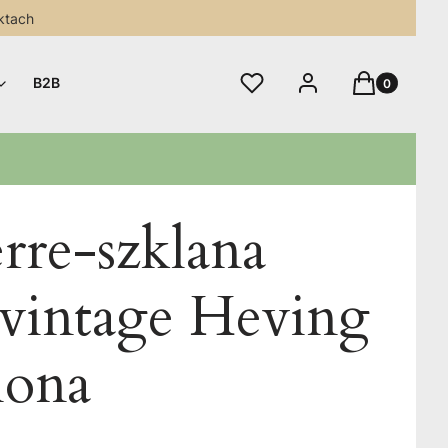
ktach
Produkty w 
Ulubione
Zaloguj się
Koszyk
B2B
rre-szklana
vintage Heving
lona