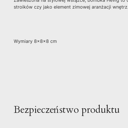
Zawieszona na stylowej wstążce, bombka Hevig to do
stroików czy jako element zimowej aranżacji wnętrz. 
Wymiary 8x8x8 cm
Bezpieczeństwo produktu