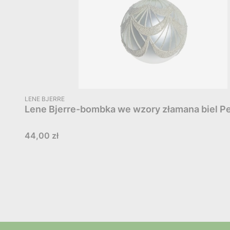
PRODUCENT
LENE BJERRE
Lene Bjerre-bombka we wzory złamana biel Pe
Cena
44,00 zł