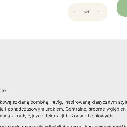
szt.
etro
wą szklaną bombką Hevig, inspirowaną klasycznym stylem 
 ponadczasowym urokiem. Centralne, srebrne wgłębienie p
naną z tradycyjnych dekoracji bożonarodzeniowych.