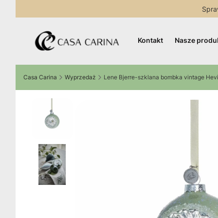
Spra
Kontakt
Nasze produ
Casa Carina
Wyprzedaż
Lene Bjerre-szklana bombka vintage Hevi