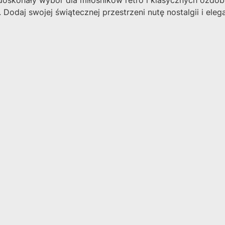
skonały wybór dla miłośników retro i klasycznych ozdób ś
Dodaj swojej świątecznej przestrzeni nutę nostalgii i elega