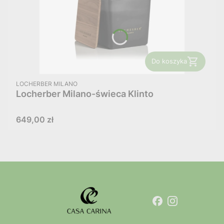
Do koszyka
PRODUCENT
LOCHERBER MILANO
Locherber Milano-świeca Klinto
Cena
649,00 zł