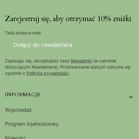
Zarejestruj się, aby otrzymać 10% zniżki
Twój adres e-mail
Dołącz do newslettera
Zapisując się, akceptujesz nasz
Regulamin
(w zakresie
dotyczącym Newslettera). Przetwarzanie danych odbywa się
zgodnie z
Polityką prywatności
.
Linki w stopce
INFORMACJE
Wyprzedaż
Program lojalnościowy
Nowości