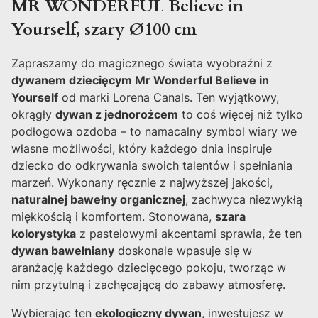
MR WONDERFUL Believe in
Yourself, szary Ø100 cm
Zapraszamy do magicznego świata wyobraźni z
dywanem dziecięcym Mr Wonderful Believe in
Yourself
od marki Lorena Canals. Ten wyjątkowy,
okrągły
dywan z jednorożcem
to coś więcej niż tylko
podłogowa ozdoba – to namacalny symbol wiary we
własne możliwości, który każdego dnia inspiruje
dziecko do odkrywania swoich talentów i spełniania
marzeń. Wykonany ręcznie z najwyższej jakości,
naturalnej bawełny organicznej
, zachwyca niezwykłą
miękkością i komfortem. Stonowana,
szara
kolorystyka
z pastelowymi akcentami sprawia, że ten
dywan bawełniany
doskonale wpasuje się w
aranżację każdego dziecięcego pokoju, tworząc w
nim przytulną i zachęcającą do zabawy atmosferę.
Wybierając ten
ekologiczny dywan
, inwestujesz w