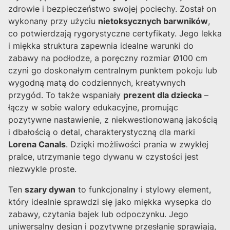
zdrowie i bezpieczeństwo swojej pociechy. Został on
wykonany przy użyciu
nietoksycznych barwników
,
co potwierdzają rygorystyczne certyfikaty. Jego lekka
i miękka struktura zapewnia idealne warunki do
zabawy na podłodze, a poręczny rozmiar Ø100 cm
czyni go doskonałym centralnym punktem pokoju lub
wygodną matą do codziennych, kreatywnych
przygód. To także wspaniały
prezent dla dziecka
–
łączy w sobie walory edukacyjne, promując
pozytywne nastawienie, z niekwestionowaną jakością
i dbałością o detal, charakterystyczną dla marki
Lorena Canals
. Dzięki możliwości prania w zwykłej
pralce, utrzymanie tego dywanu w czystości jest
niezwykle proste.
Ten
szary dywan
to funkcjonalny i stylowy element,
który idealnie sprawdzi się jako miękka wysepka do
zabawy, czytania bajek lub odpoczynku. Jego
uniwersalny design i pozytywne przesłanie sprawiają,