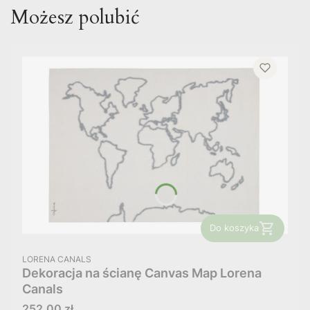
Możesz polubić
Do koszyka
PRODUCENT
LORENA CANALS
Dekoracja na ścianę Canvas Map Lorena
Canals
Cena
252,00 zł