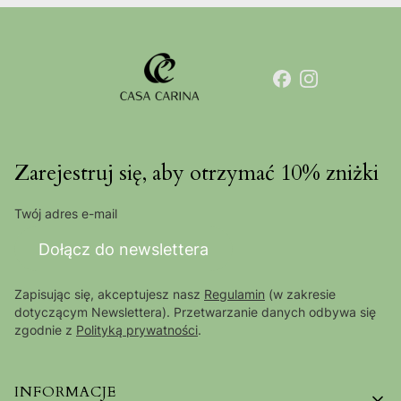
Zarejestruj się, aby otrzymać 10% zniżki
Twój adres e-mail
Dołącz do newslettera
Zapisując się, akceptujesz nasz
Regulamin
(w zakresie
dotyczącym Newslettera). Przetwarzanie danych odbywa się
zgodnie z
Polityką prywatności
.
Linki w stopce
INFORMACJE