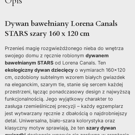
Opis
Dywan bawełniany Lorena Canals
STARS szary 160 x 120 cm
Przenieś magię rozgwieżdżonego nieba do wnętrza
swojego domu z ręcznie robionym
dywanem
bawełnianym STARS
od Lorena Canals. Ten
ekologiczny dywan dziecięcy
o wymiarach 160x120
cm, ozdobiony subtelnym wzorem białych gwiazdek
na eleganckim, szarym tle, stanie się sercem każdej
przestrzeni, łącząc ponadczasowy design z najwyższą
funkcjonalnością. Jego wyjątkowy charakter to
zasługa rzemieślniczej precyzji – każdy egzemplarz
jest wytwarzany ręcznie z dbałością o najdrobniejszy
detal. Uniwersalna, biało-szara kolorystyka oraz
klasyczny motyw sprawiają, że ten
szary dywan
gwiazdki
doskonale wpasuje się zarówno w aranżację