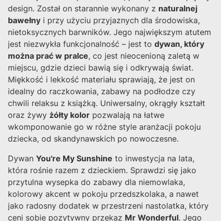
design. Został on starannie wykonany z
naturalnej
bawełny
i przy użyciu przyjaznych dla środowiska,
nietoksycznych barwników. Jego największym atutem
jest niezwykła funkcjonalność – jest to
dywan, który
można prać w pralce
, co jest nieocenioną zaletą w
miejscu, gdzie dzieci bawią się i odkrywają świat.
Miękkość i lekkość materiału sprawiają, że jest on
idealny do raczkowania, zabawy na podłodze czy
chwili relaksu z książką. Uniwersalny, okrągły kształt
oraz żywy
żółty kolor
pozwalają na łatwe
wkomponowanie go w różne style aranżacji pokoju
dziecka, od skandynawskich po nowoczesne.
Dywan
You're My Sunshine
to inwestycja na lata,
która rośnie razem z dzieckiem. Sprawdzi się jako
przytulna wysepka do zabawy dla niemowlaka,
kolorowy akcent w pokoju przedszkolaka, a nawet
jako radosny dodatek w przestrzeni nastolatka, który
ceni sobie pozytywny przekaz
Mr Wonderful
. Jego