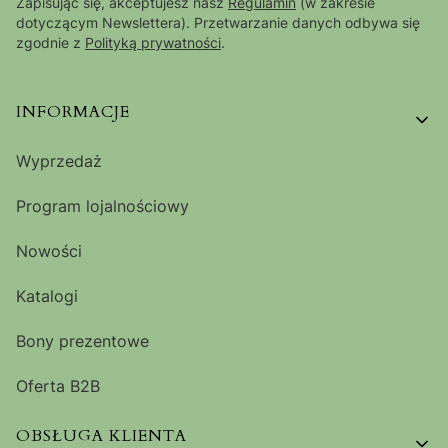
Zapisując się, akceptujesz nasz
Regulamin
(w zakresie
dotyczącym Newslettera). Przetwarzanie danych odbywa się
zgodnie z
Polityką prywatności
.
Linki w stopce
INFORMACJE
Wyprzedaż
Program lojalnościowy
Nowości
Katalogi
Bony prezentowe
Oferta B2B
OBSŁUGA KLIENTA