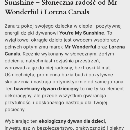
Sunshine – Słoneczna radość od Mr
Wonderful i Lorena Canals
Zanurz pokój swojego dziecka w cieple i pozytywnej
energii dzięki dywanowi
You're My Sunshine
. To
wyjątkowe, okrągłe dzieło jest owocem współpracy
pełnych optymizmu marek
Mr Wonderful
oraz
Lorena
Canals
. Ręcznie wykonany w słonecznym, żółtym
odcieniu, natychmiast rozjaśnia przestrzeń,
wprowadzając do niej radosny, beztroski klimat.
Uśmiechnięta, promienna buzia budzi pozytywne
skojarzenia i nastraja optymistycznie od samego rana.
Ten
bawełniany dywan dziecięcy
to nie tylko element
dekoracyjny, ale przede wszystkim gwarancja
przytulności i doskonałego nastroju dla Twojej
pociechy.
Wybierając ten
ekologiczny dywan dla dzieci
,
inwestujesz w bezpieczeństwo, praktyczność i piękny