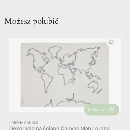
Możesz polubić
Do koszyka
PRODUCENT
LORENA CANALS
Dekoracja na ścianę Canvas Map Lorena