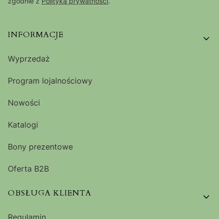
zgodnie z
Polityką prywatności
.
Linki w stopce
INFORMACJE
Wyprzedaż
Program lojalnościowy
Nowości
Katalogi
Bony prezentowe
Oferta B2B
OBSŁUGA KLIENTA
Regulamin