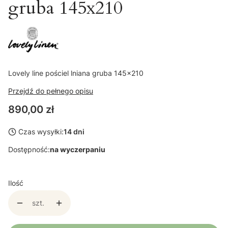
gruba 145x210
Lovely line pościel lniana gruba 145x210
Przejdź do pełnego opisu
Cena
890,00 zł
Czas wysyłki:
14 dni
Dostępność:
na wyczerpaniu
Ilość
szt.