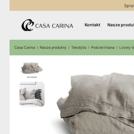
Spra
Kontakt
Nasze produ
Casa Carina
Nasze produkty
Tekstylia
Pościel lniana
Lovely l