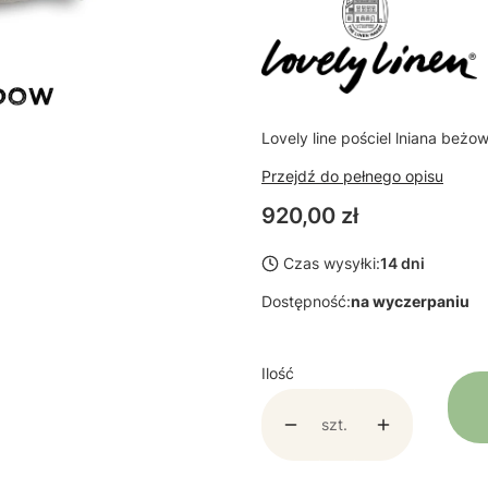
Lovely line pościel lniana be
Przejdź do pełnego opisu
Cena
920,00 zł
Czas wysyłki:
14 dni
Dostępność:
na wyczerpaniu
Ilość
szt.