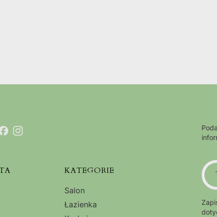
Poda
info
TA
KATEGORIE
Salon
Zapi
Łazienka
doty