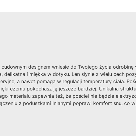
a cudownym designem wniesie do Twojego życia odrobinę w
a, delikatna i miękka w dotyku. Len słynie z wielu cech p
eryjne, a nawet pomaga w regulacji temperatury ciała. Pości
ięki czemu pokochasz ją jeszcze bardziej. Unikalna strukt
go materiału zapewnia też, że pościel nie będzie elektryzo
ołączeniu z poduszkami lnianymi poprawi komfort snu, co w