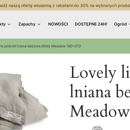
wdź naszą ofertę wiosenną z rabatami do 30% na wybranych produ
kty
Zapachy
NOWOŚCI
DOSTĘPNE 24H!
Ogród
ine pościel lniana beżowa Misty Meadow 160x210
Lovely l
lniana b
Meadow