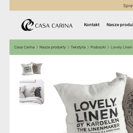
Spra
Kontakt
Nasze produ
Casa Carina
Nasze produkty
Tekstylia
Poduszki
Lovely Linen