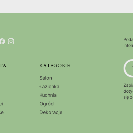
Poda
info
TA
KATEGORIE
Salon
Zapi
Łazienka
doty
Kuchnia
się 
ci
Ogród
ce
Dekoracje