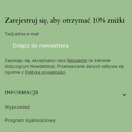
Zarejestruj się, aby otrzymać 10% zniżki
Twój adres e-mail
Dołącz do newslettera
Zapisując się, akceptujesz nasz
Regulamin
(w zakresie
dotyczącym Newslettera). Przetwarzanie danych odbywa się
zgodnie z
Polityką prywatności
.
Linki w stopce
INFORMACJE
Wyprzedaż
Program lojalnościowy