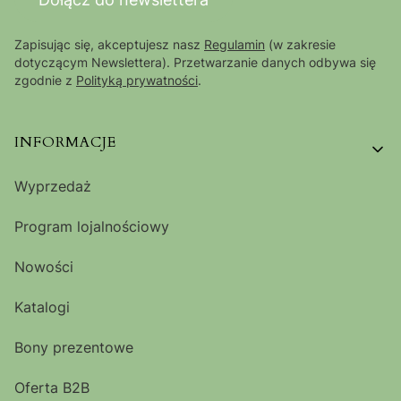
Zapisując się, akceptujesz nasz
Regulamin
(w zakresie
dotyczącym Newslettera). Przetwarzanie danych odbywa się
zgodnie z
Polityką prywatności
.
Linki w stopce
INFORMACJE
Wyprzedaż
Program lojalnościowy
Nowości
Katalogi
Bony prezentowe
Oferta B2B