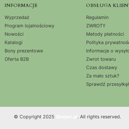
Linki w stopce
INFORMACJE
OBSŁUGA KLIEN
Wyprzedaż
Regulamin
Program lojalnościowy
ZWROTY
Nowości
Metody płatności
Katalogi
Polityka prywatnoś
Bony prezentowe
Informacje o wysył
Oferta B2B
Zwrot towaru
Czas dostawy
Za mało sztuk?
Sprawdź przesyłkę!
© Copyright 2025
Shoper.pl
. All rights reserved.