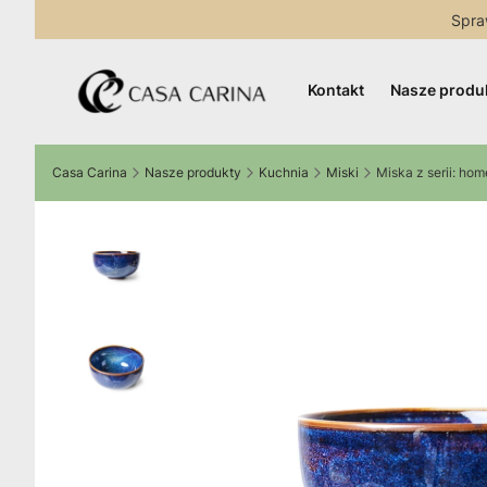
Spra
Kontakt
Nasze produ
Casa Carina
Nasze produkty
Kuchnia
Miski
Miska z serii: hom