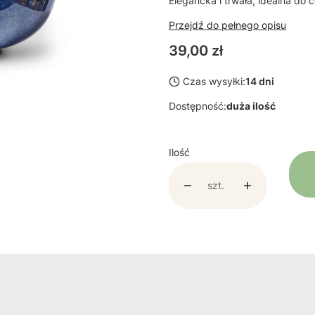
Elegancka i trwała, idealna do
Przejdź do pełnego opisu
Cena
39,00 zł
Czas wysyłki:
14 dni
Dostępność:
duża ilość
Ilość
szt.