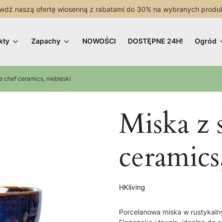
wdź naszą ofertę wiosenną z rabatami do 30% na wybranych produ
kty
Zapachy
NOWOŚCI
DOSTĘPNE 24H!
Ogród
e chef ceramics, niebieski
Miska z 
ceramics
HKliving
Porcelanowa miska w rustykalny