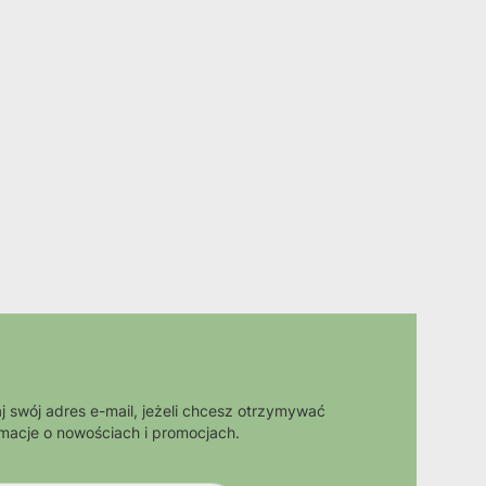
j swój adres e-mail, jeżeli chcesz otrzymywać
rmacje o nowościach i promocjach.