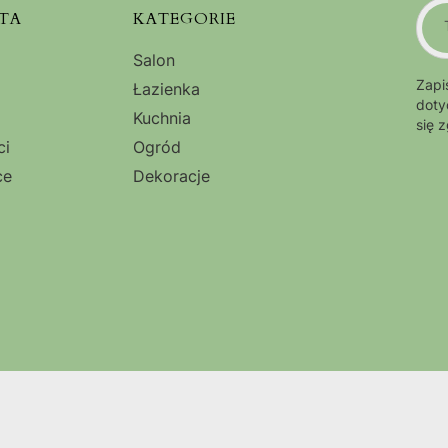
TA
KATEGORIE
Salon
Zapi
Łazienka
doty
Kuchnia
się 
ci
Ogród
ce
Dekoracje