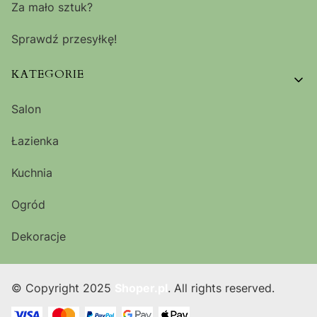
Za mało sztuk?
Sprawdź przesyłkę!
KATEGORIE
Salon
Łazienka
Kuchnia
Ogród
Dekoracje
© Copyright 2025
Shoper.pl
. All rights reserved.