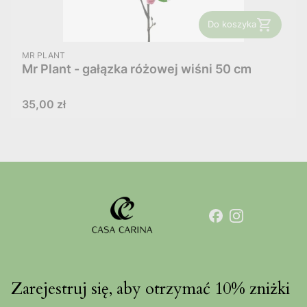
Do koszyka
PRODUCENT
MR PLANT
Mr Plant - gałązka różowej wiśni 50 cm
Cena
35,00 zł
Zarejestruj się, aby otrzymać 10% zniżki