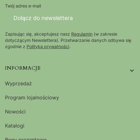
Twój adres e-mail
Dołącz do newslettera
Zapisując się, akceptujesz nasz
Regulamin
(w zakresie
dotyczącym Newslettera). Przetwarzanie danych odbywa się
zgodnie z
Polityką prywatności
.
Linki w stopce
INFORMACJE
Wyprzedaż
Program lojalnościowy
Nowości
Katalogi
Bony prezentowe