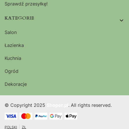
Sprawdź przesyłkę!
KATEGORIE
Salon
Łazienka
Kuchnia
Ogród
Dekoracje
© Copyright 2025
Shoper.pl
. All rights reserved.
POLSKI
ZŁ