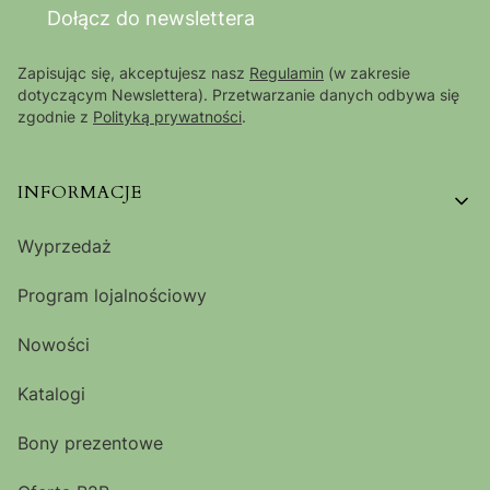
Dołącz do newslettera
Zapisując się, akceptujesz nasz
Regulamin
(w zakresie
dotyczącym Newslettera). Przetwarzanie danych odbywa się
zgodnie z
Polityką prywatności
.
Linki w stopce
INFORMACJE
Wyprzedaż
Program lojalnościowy
Nowości
Katalogi
Bony prezentowe