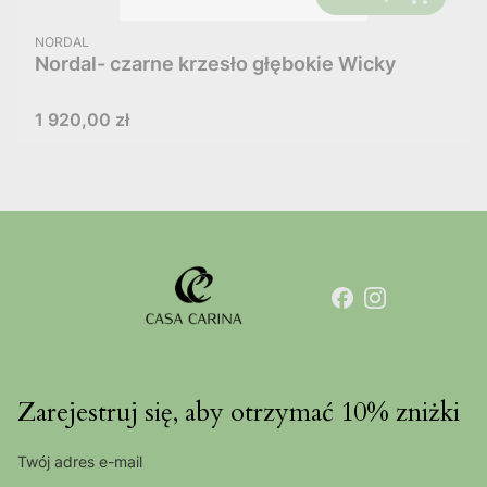
PRODUCENT
NORDAL
Nordal- czarne krzesło głębokie Wicky
Cena
1 920,00 zł
Zarejestruj się, aby otrzymać 10% zniżki
Twój adres e-mail