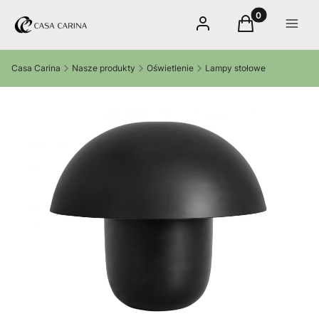
Produkty w kos
Zaloguj się
Koszyk
Menu
Casa Carina
Nasze produkty
Oświetlenie
Lampy stołowe