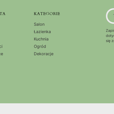
TA
KATEGORIE
Salon
Zapi
Łazienka
doty
Kuchnia
się 
ci
Ogród
ce
Dekoracje