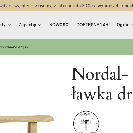
wdź naszą ofertę wiosenną z rabatami do 30% na wybranych produ
kty
Zapachy
NOWOŚCI
DOSTĘPNE 24H!
Ogród
 drewniana Argun
Nordal-
ławka d