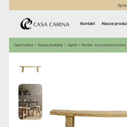
Spra
Kontakt
Nasze produ
Casa Carina
Nasze produkty
Ogród
Nordal- trzyosobowa ławka