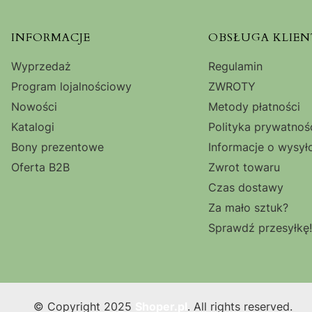
Linki w stopce
INFORMACJE
OBSŁUGA KLIEN
Wyprzedaż
Regulamin
Program lojalnościowy
ZWROTY
Nowości
Metody płatności
Katalogi
Polityka prywatnoś
Bony prezentowe
Informacje o wysył
Oferta B2B
Zwrot towaru
Czas dostawy
Za mało sztuk?
Sprawdź przesyłkę!
© Copyright 2025
Shoper.pl
. All rights reserved.