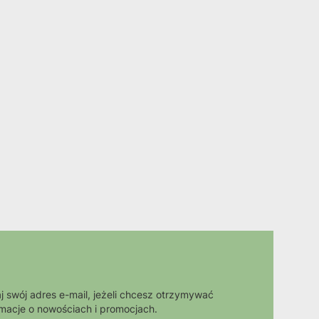
j swój adres e-mail, jeżeli chcesz otrzymywać
rmacje o nowościach i promocjach.