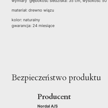
wymiary głębokość siedziska: 35 cm, wysokość 50 
materiał: drewno wiązu
kolor: naturalny
gwarancja: 24 miesiące
Bezpieczeństwo produktu
Producent
Nordal A/S