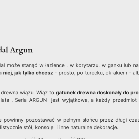
dal Argun
może stanąć w łazience , w korytarzu, w ganku lub na z
 niej, jak tylko chcesz
- prosto, po turecku, okrakiem - alb
o drewna wiązu.
Wiąz to
gatunek drewna doskonały do prod
lata
. Seria ARGUN jest wyjątkowa, a każdy przedmiot je
.
nie powinny pozostawać w pełnym słońcu przez długi cz
istycznie stół, konsolę i inne naturalne dekoracje.