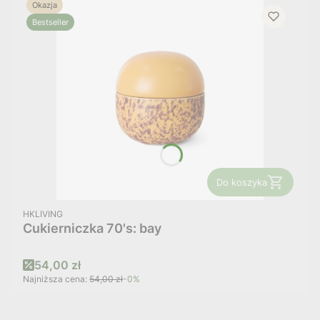
Okazja
Bestseller
Do koszyka
PRODUCENT
HKLIVING
Cukierniczka 70's: bay
Cena promocyjna
54,00 zł
Najniższa cena:
54,00 zł
-0%