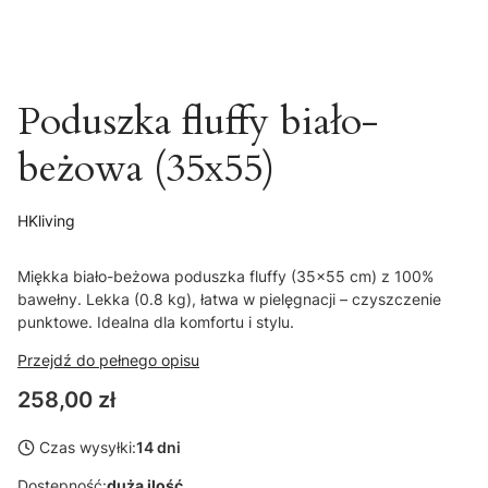
Poduszka fluffy biało-
beżowa (35x55)
HKliving
Miękka biało-beżowa poduszka fluffy (35x55 cm) z 100%
bawełny. Lekka (0.8 kg), łatwa w pielęgnacji – czyszczenie
punktowe. Idealna dla komfortu i stylu.
Przejdź do pełnego opisu
Cena
258,00 zł
Czas wysyłki:
14 dni
Dostępność:
duża ilość