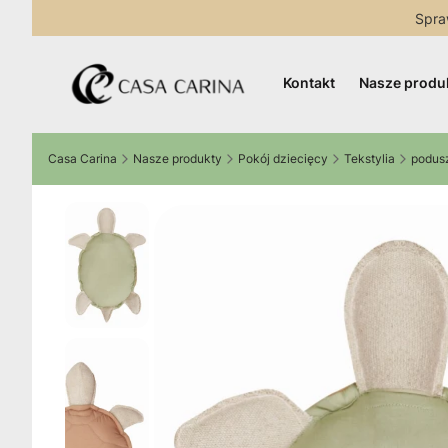
Spra
Kontakt
Nasze produ
Casa Carina
Nasze produkty
Pokój dziecięcy
Tekstylia
podusz