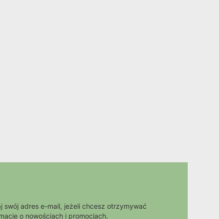
j swój adres e-mail, jeżeli chcesz otrzymywać
rmacje o nowościach i promocjach.