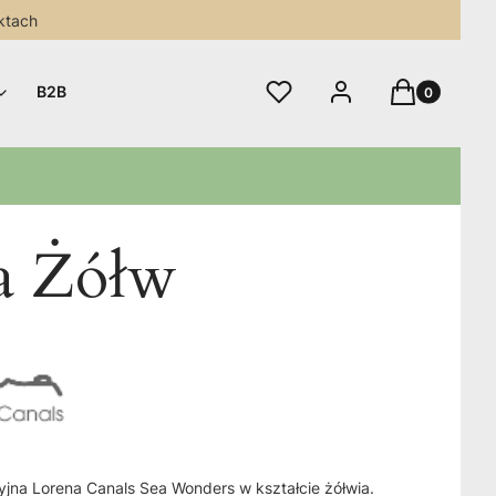
ktach
Produkty w 
Ulubione
Zaloguj się
Koszyk
B2B
a Żółw
jna Lorena Canals Sea Wonders w kształcie żółwia.