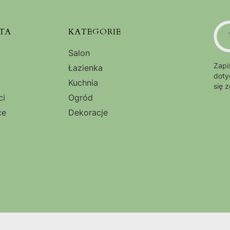
TA
KATEGORIE
Salon
Zapi
Łazienka
doty
Kuchnia
się 
ci
Ogród
ce
Dekoracje