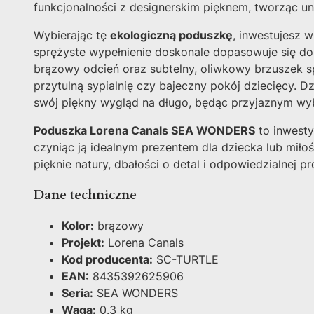
funkcjonalności z designerskim pięknem, tworząc u
Wybierając tę
ekologiczną poduszkę
, inwestujesz 
sprężyste wypełnienie doskonale dopasowuje się do 
brązowy odcień oraz subtelny, oliwkowy brzuszek s
przytulną sypialnię czy bajeczny pokój dziecięcy. D
swój piękny wygląd na długo, będąc przyjaznym wyb
Poduszka Lorena Canals SEA WONDERS
to inwesty
czyniąc ją idealnym prezentem dla dziecka lub miłośn
pięknie natury, dbałości o detal i odpowiedzialnej pr
Dane techniczne
Kolor:
brązowy
Projekt:
Lorena Canals
Kod producenta:
SC-TURTLE
EAN:
8435392625906
Seria:
SEA WONDERS
Waga:
0.3 kg