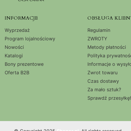
Linki w stopce
INFORMACJE
OBSŁUGA KLIEN
Wyprzedaż
Regulamin
Program lojalnościowy
ZWROTY
Nowości
Metody płatności
Katalogi
Polityka prywatnoś
Bony prezentowe
Informacje o wysył
Oferta B2B
Zwrot towaru
Czas dostawy
Za mało sztuk?
Sprawdź przesyłkę!
© Copyright 2025
Shoper.pl
. All rights reserved.