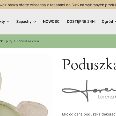
wdź naszą ofertę wiosenną z rabatami do 30% na wybranych produ
kty
Zapachy
NOWOŚCI
DOSTĘPNE 24H!
Ogród
ki , pufy
Poduszka Żółw
Poduszk
Ekologiczna poduszka dekoracy