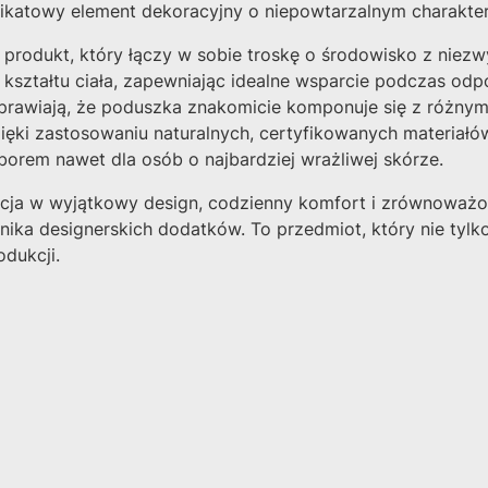
nikatowy element dekoracyjny o niepowtarzalnym charakter
w produkt, który łączy w sobie troskę o środowisko z niezw
kształtu ciała, zapewniając idealne wsparcie podczas odp
prawiają, że poduszka znakomicie komponuje się z różnym
zięki zastosowaniu naturalnych, certyfikowanych materiałów
orem nawet dla osób o najbardziej wrażliwej skórze.
cja w wyjątkowy design, codzienny komfort i zrównoważon
ika designerskich dodatków. To przedmiot, który nie tylko 
odukcji.