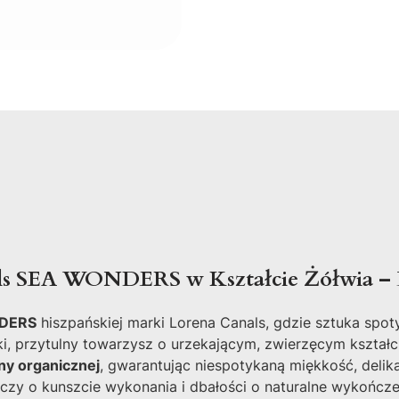
als SEA WONDERS w Kształcie Żółwia –
DERS
hiszpańskiej marki Lorena Canals, gdzie sztuka spot
ki, przytulny towarzysz o urzekającym, zwierzęcym kształci
ny organicznej
, gwarantując niespotykaną miękkość, delika
dczy o kunszcie wykonania i dbałości o naturalne wykończ