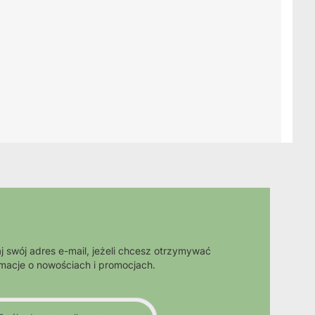
j swój adres e-mail, jeżeli chcesz otrzymywać
rmacje o nowościach i promocjach.