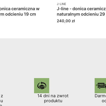
PRODUCENT
J-LINE
donica ceramiczna w
J-line - donica ceramic
ym odcieniu 19 cm
naturalnym odcieniu 29
Cena
240,00 zł
 z
14 dni na zwrot
Darm
nu
produktu
o
o