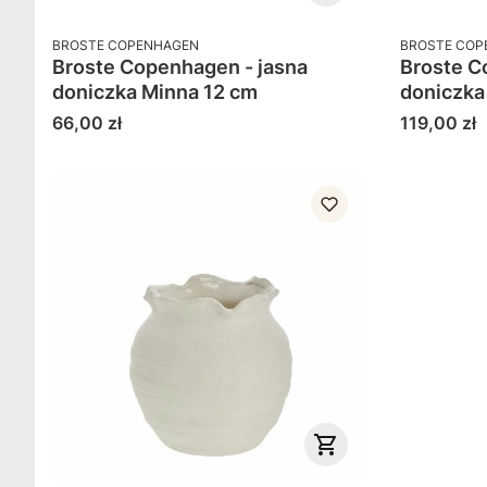
PRODUCENT
PRODUCENT
BROSTE COPENHAGEN
BROSTE COP
Broste Copenhagen - jasna
Broste Cop
doniczka Minna 12 cm
doniczka
Cena
Cena
66,00 zł
119,00 zł