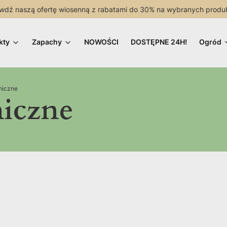
wdź naszą ofertę wiosenną z rabatami do 30% na wybranych produ
kty
Zapachy
NOWOŚCI
DOSTĘPNE 24H!
Ogród
miczne
miczne