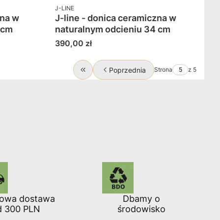
PRODUCENT
J-LINE
zna w
J-line - donica ceramiczna w
 cm
naturalnym odcieniu 34 cm
Cena
390,00 zł
Poprzednia
Strona
z 5
Wróć do pierwszej strony z produktami
owa dostawa
Dbamy o
d 300 PLN
środowisko