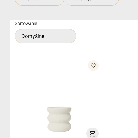
Koniec filtrów
Lista produktów
Sortowanie:
Domyślne