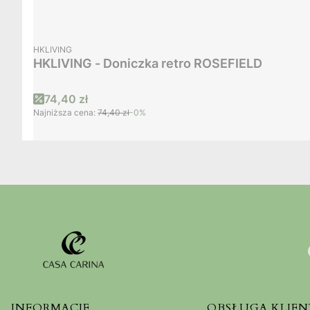
PRODUCENT
HKLIVING
HKLIVING - Doniczka retro ROSEFIELD
Cena promocyjna
74,40 zł
Najniższa cena:
74,40 zł
-0%
INFORMACJE
OBSŁUGA KLIEN