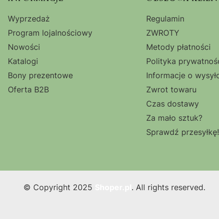
Linki w stopce
Wyprzedaż
Regulamin
Program lojalnościowy
ZWROTY
Nowości
Metody płatności
Katalogi
Polityka prywatnoś
Bony prezentowe
Informacje o wysył
Oferta B2B
Zwrot towaru
Czas dostawy
Za mało sztuk?
Sprawdź przesyłkę!
© Copyright 2025
Shoper.pl
. All rights reserved.