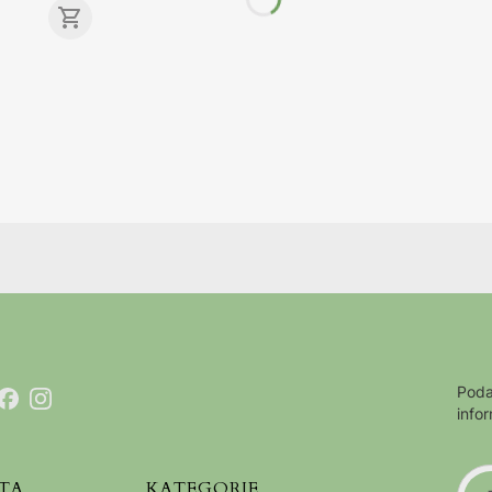
Poda
info
TA
KATEGORIE