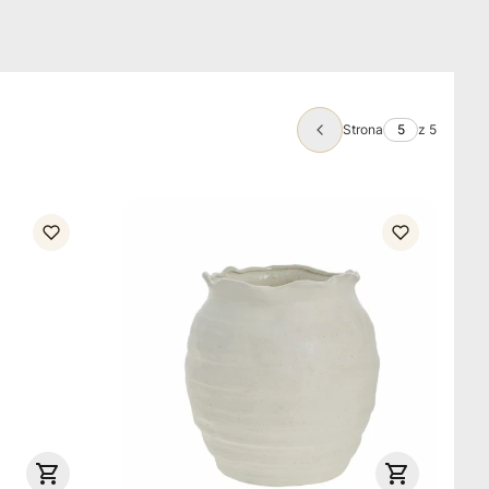
Strona
z 5
Poprzednie produkty