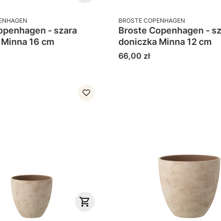
PRODUCENT
ENHAGEN
BROSTE COPENHAGEN
enhagen - szara
Broste Copenhagen - szara
 Minna 16 cm
doniczka Minna 12 cm
Cena
66,00 zł