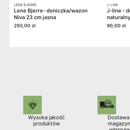
PRODUCENT
PRODUCENT
LENE BJERRE
J-LINE
Lene Bjerre- doniczka/wazon
J-line - 
Niva 23 cm jasna
naturaln
Cena
Cena
293,00 zł
90,00 zł
Wysoka jakość
Dostawa
produktów
magazy
własneg