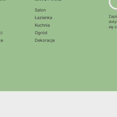
Salon
Zapi
Łazienka
doty
Kuchnia
się 
ci
Ogród
ce
Dekoracje