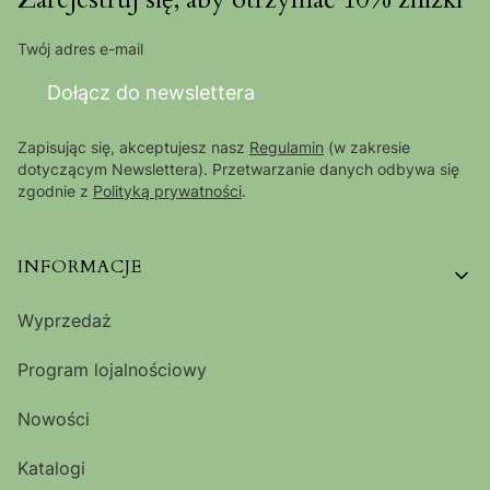
Twój adres e-mail
Dołącz do newslettera
Zapisując się, akceptujesz nasz
Regulamin
(w zakresie
dotyczącym Newslettera). Przetwarzanie danych odbywa się
zgodnie z
Polityką prywatności
.
Linki w stopce
INFORMACJE
Wyprzedaż
Program lojalnościowy
Nowości
Katalogi