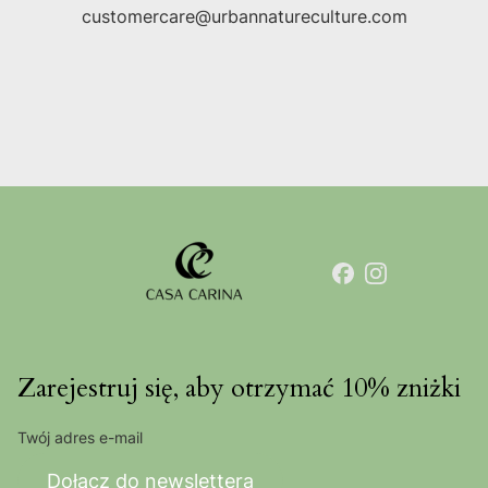
customercare@urbannatureculture.com
Zarejestruj się, aby otrzymać 10% zniżki
Twój adres e-mail
Dołącz do newslettera