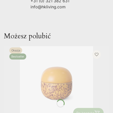
+31 (0) 321 382 631
info@hkliving.com
Możesz polubić
Okazja
Bestseller
Do koszyka