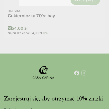
PRODUCENT
HKLIVING
Cukierniczka 70's: bay
Cena promocyjna
54,00 zł
Najniższa cena:
54,00 zł
-0%
Zarejestruj się, aby otrzymać 10% zniżki