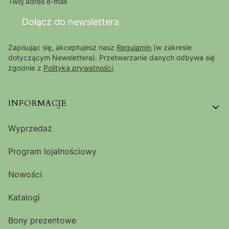
Twój adres e-mail
Dołącz do newslettera
Zapisując się, akceptujesz nasz
Regulamin
(w zakresie
dotyczącym Newslettera). Przetwarzanie danych odbywa się
zgodnie z
Polityką prywatności
.
Linki w stopce
INFORMACJE
Wyprzedaż
Program lojalnościowy
Nowości
Katalogi
Bony prezentowe