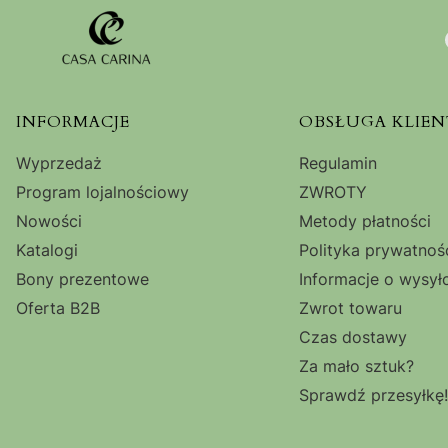
Linki w stopce
INFORMACJE
OBSŁUGA KLIEN
Wyprzedaż
Regulamin
Program lojalnościowy
ZWROTY
Nowości
Metody płatności
Katalogi
Polityka prywatnoś
Bony prezentowe
Informacje o wysył
Oferta B2B
Zwrot towaru
Czas dostawy
Za mało sztuk?
Sprawdź przesyłkę!