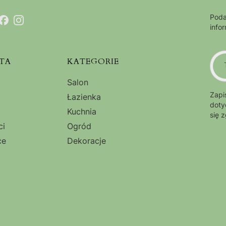
Poda
info
TA
KATEGORIE
Salon
Zapi
Łazienka
doty
Kuchnia
się 
ci
Ogród
ce
Dekoracje