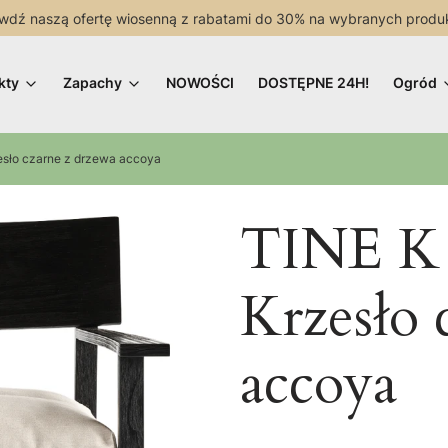
wdź naszą ofertę wiosenną z rabatami do 30% na wybranych produ
kty
Zapachy
NOWOŚCI
DOSTĘPNE 24H!
Ogród
sło czarne z drzewa accoya
TINE K
Krzesło 
accoya