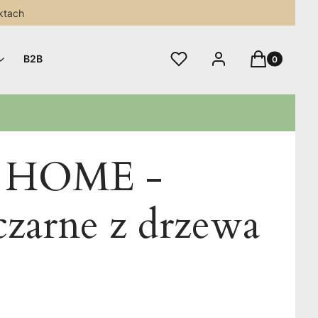
ktach
Produkty w 
Ulubione
Zaloguj się
Koszyk
B2B
 HOME -
czarne z drzewa