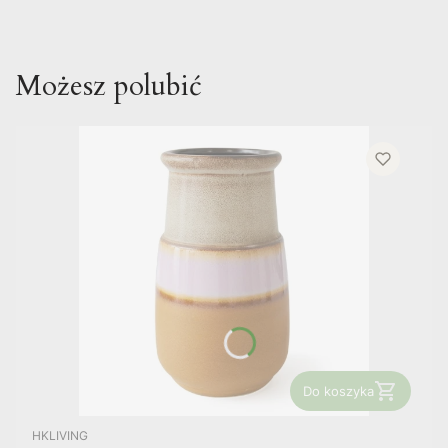
Możesz polubić
Do koszyka
PRODUCENT
HKLIVING