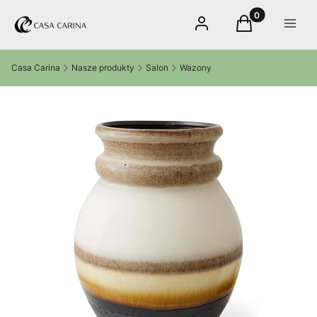
Produkty w kos
Zaloguj się
Koszyk
Menu
Casa Carina
Nasze produkty
Salon
Wazony