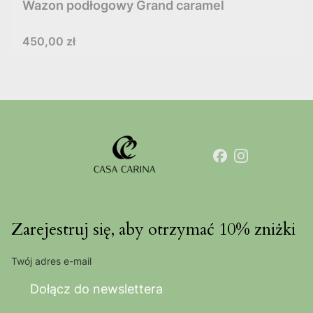
Wazon podłogowy Grand caramel
Cena
450,00 zł
Zarejestruj się, aby otrzymać 10% zniżki
Twój adres e-mail
Dołącz do newslettera