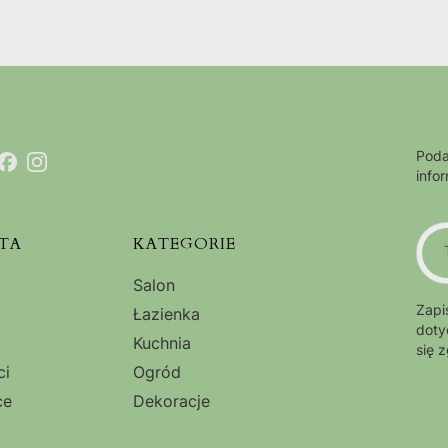
Poda
info
TA
KATEGORIE
Salon
Zapi
Łazienka
doty
Kuchnia
się 
ci
Ogród
ce
Dekoracje