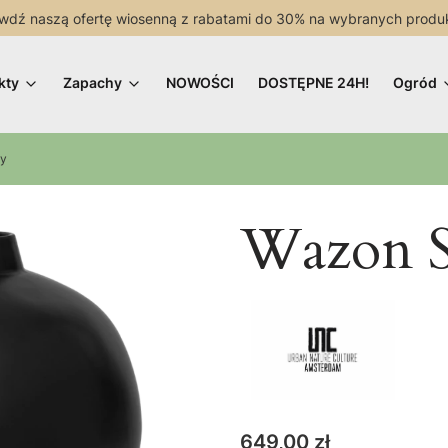
wdź naszą ofertę wiosenną z rabatami do 30% na wybranych produ
kty
Zapachy
NOWOŚCI
DOSTĘPNE 24H!
Ogród
ny
Wazon S
Cena
649,00 zł