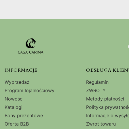
Linki w stopce
INFORMACJE
OBSŁUGA KLIEN
Wyprzedaż
Regulamin
Program lojalnościowy
ZWROTY
Nowości
Metody płatności
Katalogi
Polityka prywatnoś
Bony prezentowe
Informacje o wysył
Oferta B2B
Zwrot towaru