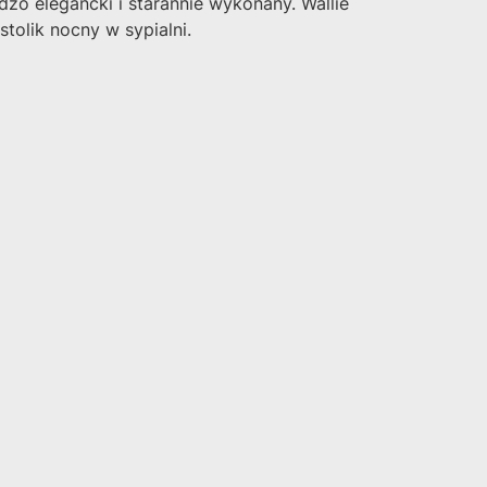
rdzo elegancki i starannie wykonany.
Wallie
olik nocny w sypialni.