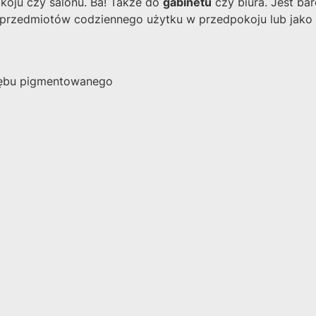
pokoju czy salonu. Ba! Także do
gabinetu
czy biura. Jest ba
rzedmiotów codziennego użytku w przedpokoju lub jako st
 dębu pigmentowanego