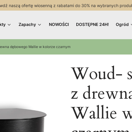
wdź naszą ofertę wiosenną z rabatami do 30% na wybranych produ
kty
Zapachy
NOWOŚCI
DOSTĘPNE 24H!
Ogród
drewna dębowego Wallie w kolorze czarnym
Woud- sz
z drewn
Wallie w