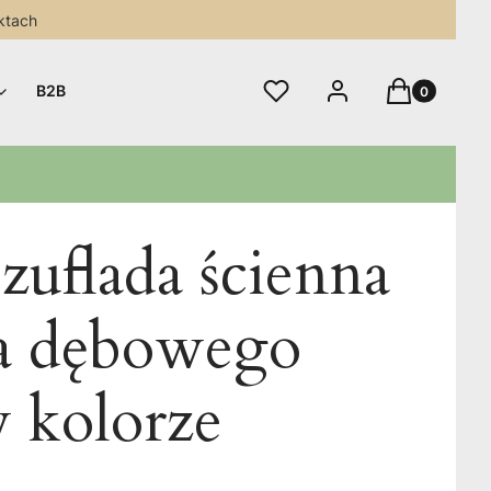
ktach
Produkty w 
Ulubione
Zaloguj się
Koszyk
B2B
uflada ścienna
a dębowego
 kolorze