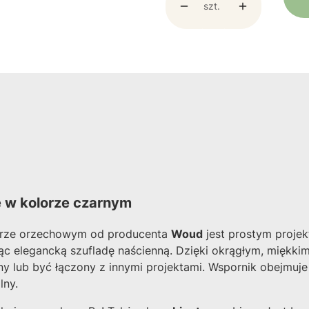
szt.
e w kolorze czarnym
lorze orzechowym od producenta
Woud
jest prostym proje
 elegancką szufladę naścienną. Dzięki okrągłym, miękkim k
lny lub być łączony z innymi projektami. Wspornik obejmu
lny.