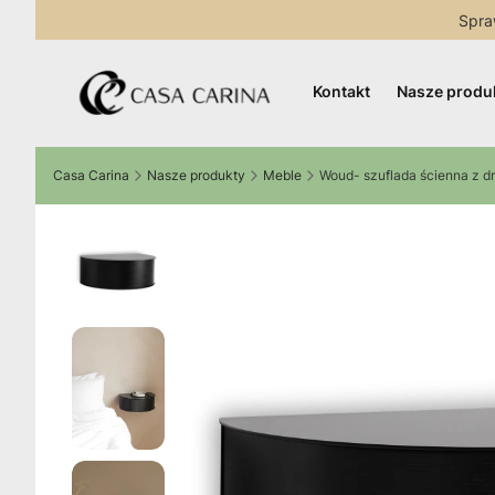
Spra
Kontakt
Nasze produ
Casa Carina
Nasze produkty
Meble
Woud- szuflada ścienna z 