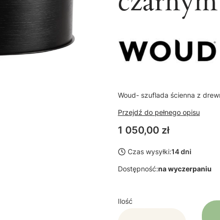
czarnym
Woud- szuflada ścienna z drew
Przejdź do pełnego opisu
Cena
1 050,00 zł
Czas wysyłki:
14 dni
Dostępność:
na wyczerpaniu
Ilość