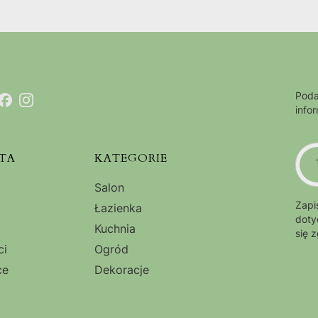
Poda
info
TA
KATEGORIE
Salon
Zapi
Łazienka
doty
Kuchnia
się 
ci
Ogród
ce
Dekoracje