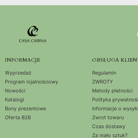
Linki w stopce
INFORMACJE
OBSŁUGA KLIEN
Wyprzedaż
Regulamin
Program lojalnościowy
ZWROTY
Nowości
Metody płatności
Katalogi
Polityka prywatnoś
Bony prezentowe
Informacje o wysył
Oferta B2B
Zwrot towaru
Czas dostawy
Za mało sztuk?