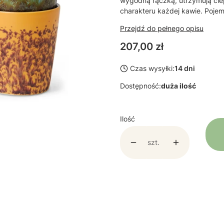
wygodną rączką, utrzymują cie
charakteru każdej kawie. Poje
Przejdź do pełnego opisu
Cena
207,00 zł
Czas wysyłki:
14 dni
Dostępność:
duża ilość
Ilość
szt.