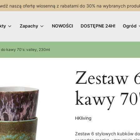
wdź naszą ofertę wiosenną z rabatami do 30% na wybranych produ
kty
Zapachy
NOWOŚCI
DOSTĘPNE 24H!
Ogród
do kawy 70's: valley, 230ml
Zestaw 
kawy 70'
HKliving
Zestaw 6 stylowych kubków do k