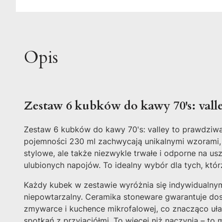
Opis
Zestaw 6 kubków do kawy 70's: valle
Zestaw 6 kubków do kawy 70's: valley to prawdziwa 
pojemności 230 ml zachwycają unikalnymi wzorami, k
stylowe, ale także niezwykle trwałe i odporne na u
ulubionych napojów. To idealny wybór dla tych, któ
Każdy kubek w zestawie wyróżnia się indywidualny
niepowtarzalny. Ceramika stoneware gwarantuje dos
zmywarce i kuchence mikrofalowej, co znacząco uła
spotkań z przyjaciółmi. To więcej niż naczynia – to