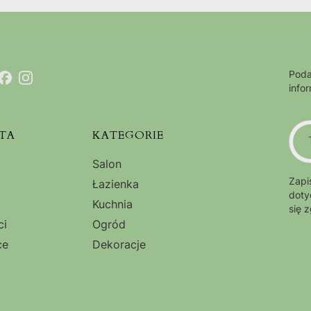
Poda
info
TA
KATEGORIE
Salon
Zapi
Łazienka
doty
Kuchnia
się 
ci
Ogród
ce
Dekoracje