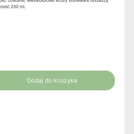
pło. Unikalne, wielokolorowe wzory stoneware dodadzą
mność 230 ml.
Dodaj do koszyka