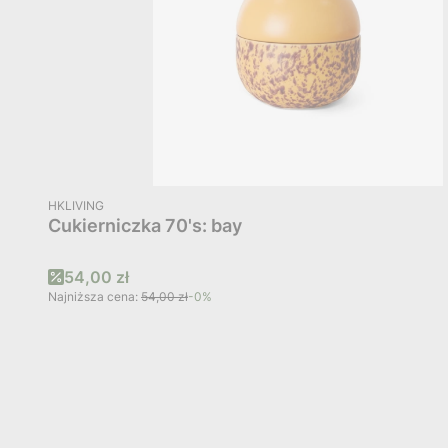
PRODUCENT
HKLIVING
Cukierniczka 70's: bay
Cena promocyjna
54,00 zł
Najniższa cena:
54,00 zł
-0%