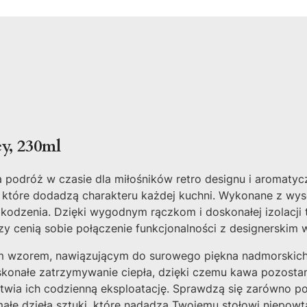
y, 230ml
podróż w czasie dla miłośników retro designu i aromatyczn
tóre dodadzą charakteru każdej kuchni. Wykonane z wysoki
szkodzenia. Dzięki wygodnym rączkom i doskonałej izolacji
rzy cenią sobie połączenie funkcjonalności z designerskim
m wzorem, nawiązującym do surowego piękna nadmorskich k
konałe zatrzymywanie ciepła, dzięki czemu kawa pozostan
twia ich codzienną eksploatację. Sprawdzą się zarówno po
 małe dzieła sztuki, które nadadzą Twojemu stołowi niepowt