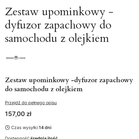
Zestaw upominkowy -
dyfuzor zapachowy do
samochodu z olejkiem
Zestaw upominkowy -dyfuzor zapachowy
do samochodu z olejkiem
Przejdź do pełnego opisu
Cena
157,00 zł
Czas wysyłki:
14 dni
Dostępność:
średnia ilość