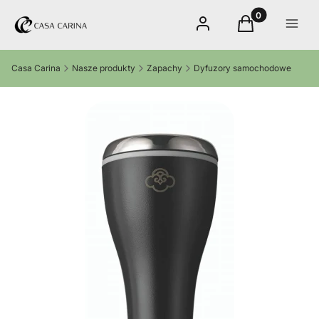
Produkty w kos
Zaloguj się
Koszyk
Menu
Casa Carina
Nasze produkty
Zapachy
Dyfuzory samochodowe