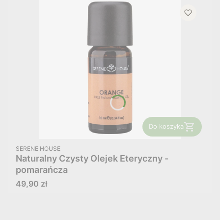
Do koszyka
PRODUCENT
SERENE HOUSE
Naturalny Czysty Olejek Eteryczny -
pomarańcza
Cena
49,90 zł