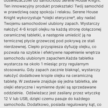
odświeżaczowi do samochodu Serene House Knight.
Ten innowacyjny produkt przekształci Twój samochód
w prawdziwą oazę spokoju i relaksu. Serene House
Knight wykorzystuje *olejki eteryczne*, aby nadać
Twojemu samochodowi ulubiony zapach. Wystarczy
nałożyć 4-6 kropli olejku na każdą stronę dołączonej
ceramicznej tabletki, a następnie umieścić ją na
termicznej płycie grzewczej pod pokrywą ze stali
nierdzewnej. Ciepło przyspiesza dyfuzję olejku, co
pozwala na szybkie i efektywne napełnienie wnętrza
samochodu ulubionym zapachem.Każda tabletka
wystarcza na około 1 miesiąc przy regularnym
stosowaniu. Gdy zapach zacznie blaknąć, wystarczy
nałożyć dodatkowe krople olejku na ceramiczną
tabletę. W zestawie znajduje się jedna tabletka, ale
olejki eteryczne i wymienne dyski są sprzedawane
oddzielnie. Odświeżacz jest zasilany przez wtyczkę
12 V lub USB, dzięki czemu pasuje do każdego
samochodu. Dodatkowo, posiada regulowany kąt, co