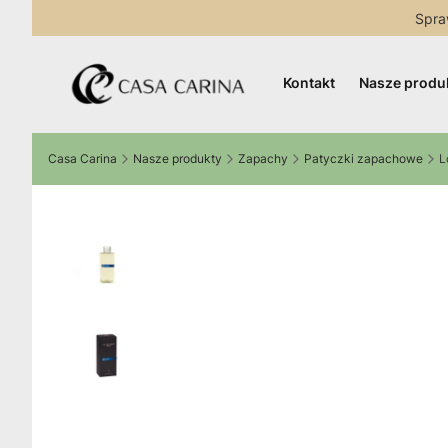
Spra
Kontakt
Nasze produ
Casa Carina
Nasze produkty
Zapachy
Patyczki zapachowe
L