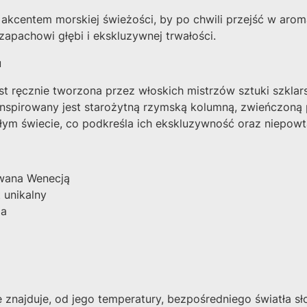
i akcentem morskiej świeżości, by po chwili przejść w ar
apachowi głębi i ekskluzywnej trwałości.
u
st ręcznie tworzona przez włoskich mistrzów sztuki szklar
 inspirowany jest starożytną rzymską kolumną, zwieńczoną
ałym świecie, co podkreśla ich ekskluzywność oraz niepowt
owana Wenecją
 unikalny
za
 znajduje, od jego temperatury, bezpośredniego światła s