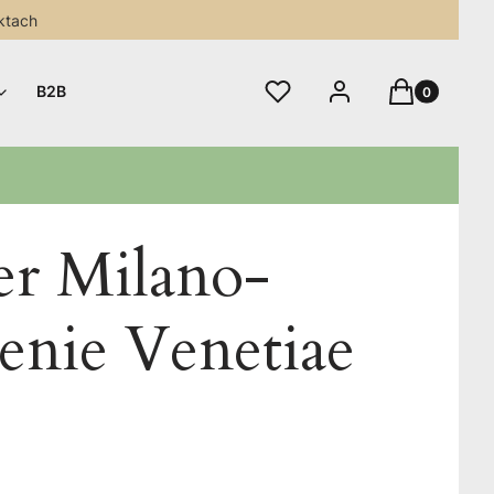
ktach
Produkty w 
Ulubione
Zaloguj się
Koszyk
B2B
er Milano-
enie Venetiae