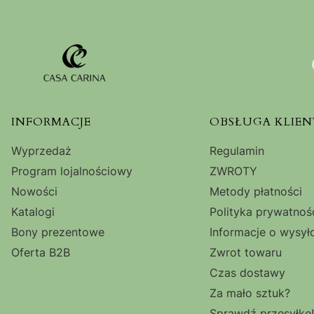
Linki w stopce
INFORMACJE
OBSŁUGA KLIEN
Wyprzedaż
Regulamin
Program lojalnościowy
ZWROTY
Nowości
Metody płatności
Katalogi
Polityka prywatnoś
Bony prezentowe
Informacje o wysył
Oferta B2B
Zwrot towaru
Czas dostawy
Za mało sztuk?
Sprawdź przesyłkę!