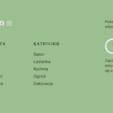
Poda
info
TA
KATEGORIE
Salon
Zapi
Łazienka
doty
Kuchnia
się 
ci
Ogród
ce
Dekoracje