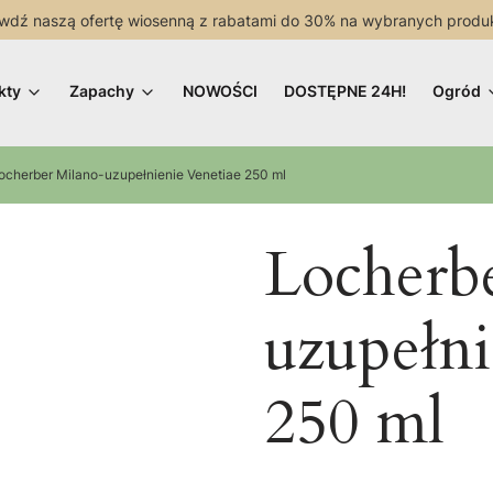
wdź naszą ofertę wiosenną z rabatami do 30% na wybranych produ
kty
Zapachy
NOWOŚCI
DOSTĘPNE 24H!
Ogród
ocherber Milano-uzupełnienie Venetiae 250 ml
Locherb
uzupełni
250 ml