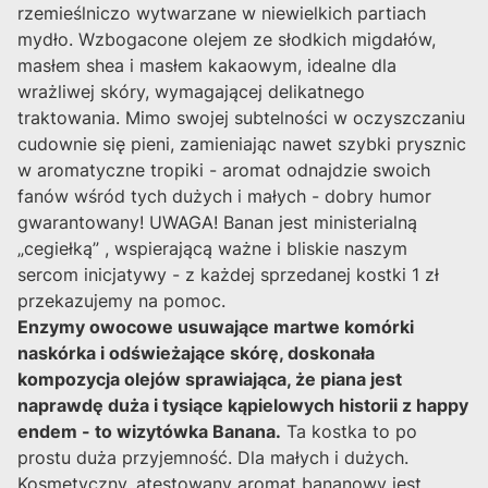
rzemieślniczo wytwarzane w niewielkich partiach
mydło. Wzbogacone olejem ze słodkich migdałów,
masłem shea i masłem kakaowym, idealne dla
wrażliwej skóry, wymagającej delikatnego
traktowania. Mimo swojej subtelności w oczyszczaniu
cudownie się pieni, zamieniając nawet szybki prysznic
w aromatyczne tropiki - aromat odnajdzie swoich
fanów wśród tych dużych i małych - dobry humor
gwarantowany! UWAGA! Banan jest ministerialną
„cegiełką” , wspierającą ważne i bliskie naszym
sercom inicjatywy - z każdej sprzedanej kostki 1 zł
przekazujemy na pomoc.
Enzymy owocowe usuwające martwe komórki
naskórka i odświeżające skórę, doskonała
kompozycja olejów sprawiająca, że piana jest
naprawdę duża i tysiące kąpielowych historii z happy
endem - to wizytówka Banana.
Ta kostka to po
prostu duża przyjemność. Dla małych i dużych.
Kosmetyczny, atestowany aromat bananowy jest