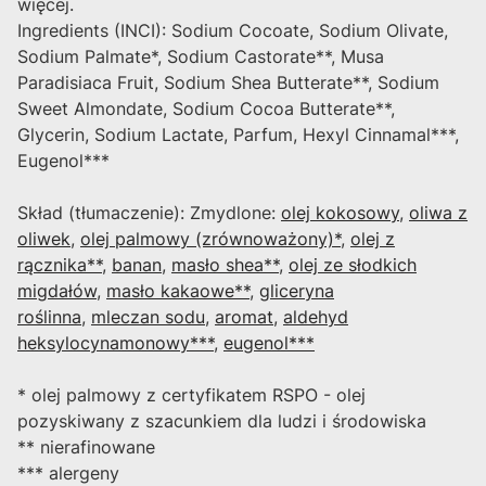
więcej.
Ingredients (INCI): Sodium Cocoate, Sodium Olivate,
Sodium Palmate*, Sodium Castorate**, Musa
Paradisiaca Fruit, Sodium Shea Butterate**, Sodium
Sweet Almondate, Sodium Cocoa Butterate**,
Glycerin, Sodium Lactate, Parfum, Hexyl Cinnamal***,
Eugenol***
Skład (tłumaczenie): Zmydlone:
olej kokosowy
,
oliwa z
oliwek
,
olej palmowy (zrównoważony)*
,
olej z
rącznika**
,
banan
,
masło shea**
,
olej ze słodkich
migdałów
,
masło kakaowe**
,
gliceryna
roślinna
,
mleczan sodu
,
aromat
,
aldehyd
heksylocynamonowy***
,
eugenol***
* olej palmowy z certyfikatem RSPO - olej
pozyskiwany z szacunkiem dla ludzi i środowiska
** nierafinowane
*** alergeny