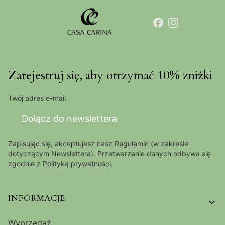
Zarejestruj się, aby otrzymać 10% zniżki
Twój adres e-mail
Dołącz do newslettera
Zapisując się, akceptujesz nasz
Regulamin
(w zakresie
dotyczącym Newslettera). Przetwarzanie danych odbywa się
zgodnie z
Polityką prywatności
.
Linki w stopce
INFORMACJE
Wyprzedaż