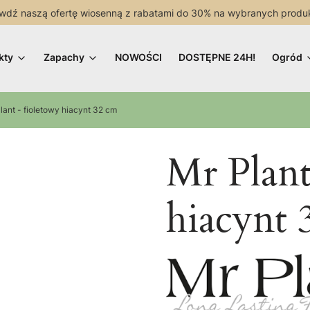
wdź naszą ofertę wiosenną z rabatami do 30% na wybranych produ
kty
Zapachy
NOWOŚCI
DOSTĘPNE 24H!
Ogród
lant - fioletowy hiacynt 32 cm
Mr Plant
hiacynt 