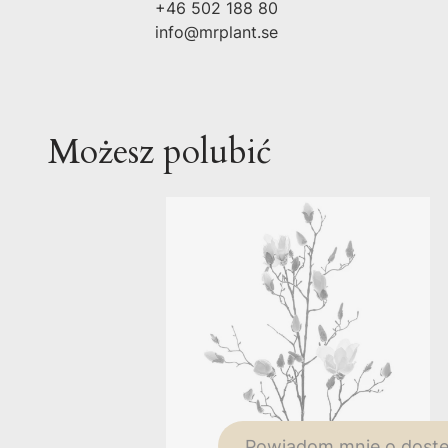
+46 502 188 80
info@mrplant.se
Możesz polubić
Powiadom mnie o dostę