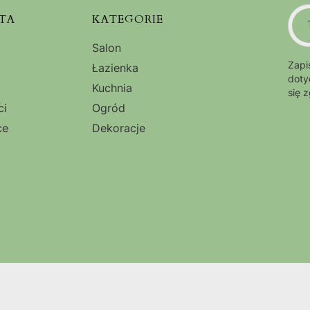
TA
KATEGORIE
Salon
Zapi
Łazienka
doty
Kuchnia
się 
ci
Ogród
ce
Dekoracje