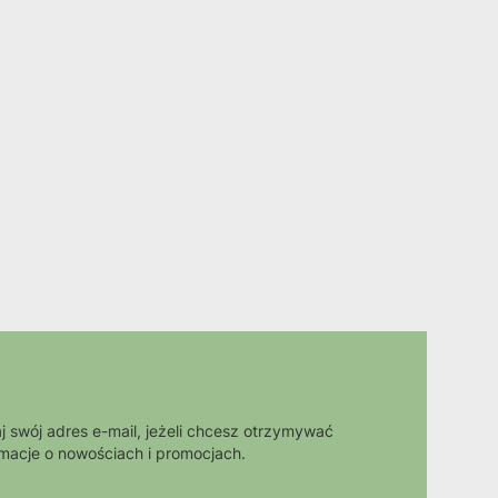
j swój adres e-mail, jeżeli chcesz otrzymywać
rmacje o nowościach i promocjach.