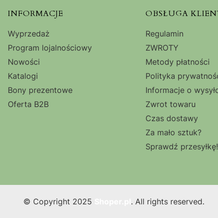
Linki w stopce
INFORMACJE
OBSŁUGA KLIEN
Wyprzedaż
Regulamin
Program lojalnościowy
ZWROTY
Nowości
Metody płatności
Katalogi
Polityka prywatnoś
Bony prezentowe
Informacje o wysył
Oferta B2B
Zwrot towaru
Czas dostawy
Za mało sztuk?
Sprawdź przesyłkę!
© Copyright 2025
Shoper.pl
. All rights reserved.