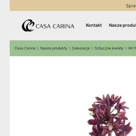
Spra
Kontakt
Nasze produ
Casa Carina
Nasze produkty
Dekoracje
Sztuczne kwiaty
Mr P