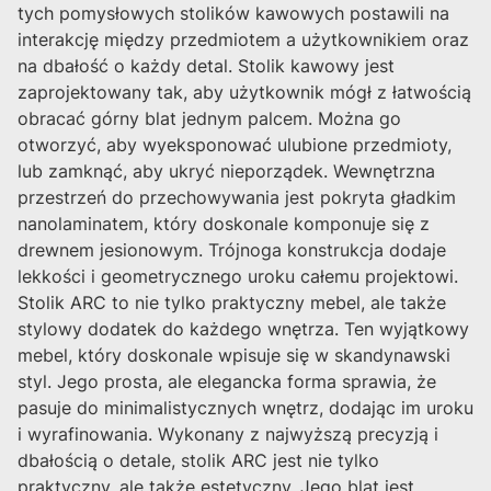
tych pomysłowych stolików kawowych postawili na
interakcję między przedmiotem a użytkownikiem oraz
na dbałość o każdy detal. Stolik kawowy jest
zaprojektowany tak, aby użytkownik mógł z łatwością
obracać górny blat jednym palcem. Można go
otworzyć, aby wyeksponować ulubione przedmioty,
lub zamknąć, aby ukryć nieporządek. Wewnętrzna
przestrzeń do przechowywania jest pokryta gładkim
nanolaminatem, który doskonale komponuje się z
drewnem jesionowym. Trójnoga konstrukcja dodaje
lekkości i geometrycznego uroku całemu projektowi.
Stolik ARC to nie tylko praktyczny mebel, ale także
stylowy dodatek do każdego wnętrza. Ten wyjątkowy
mebel, który doskonale wpisuje się w skandynawski
styl. Jego prosta, ale elegancka forma sprawia, że
pasuje do minimalistycznych wnętrz, dodając im uroku
i wyrafinowania. Wykonany z najwyższą precyzją i
dbałością o detale, stolik ARC jest nie tylko
praktyczny, ale także estetyczny. Jego blat jest