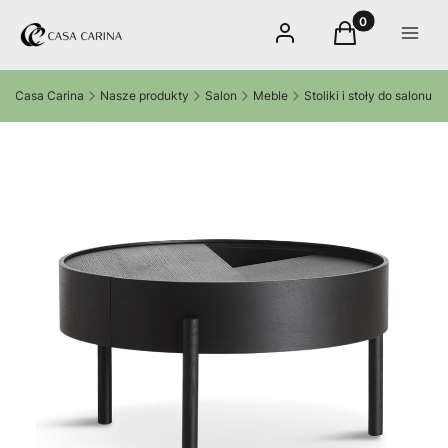
Produkty w kos
Zaloguj się
Koszyk
Menu
Casa Carina
Nasze produkty
Salon
Meble
Stoliki i stoły do salonu