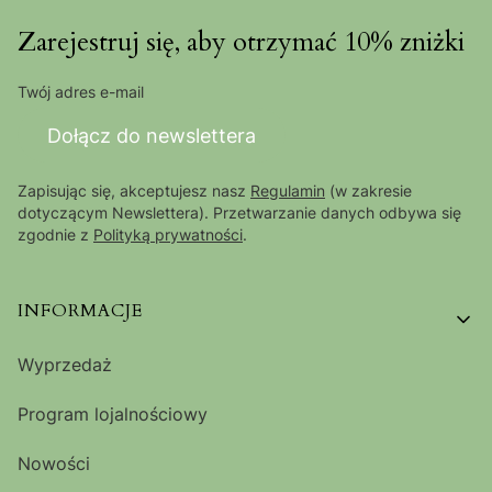
Zarejestruj się, aby otrzymać 10% zniżki
Twój adres e-mail
Dołącz do newslettera
Zapisując się, akceptujesz nasz
Regulamin
(w zakresie
dotyczącym Newslettera). Przetwarzanie danych odbywa się
zgodnie z
Polityką prywatności
.
Linki w stopce
INFORMACJE
Wyprzedaż
Program lojalnościowy
Nowości