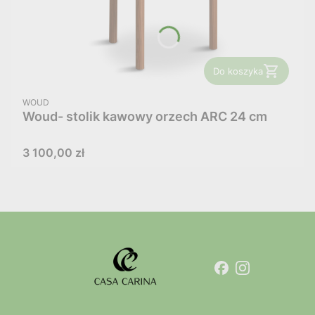
Do koszyka
PRODUCENT
WOUD
Woud- stolik kawowy orzech ARC 24 cm
Cena
3 100,00 zł