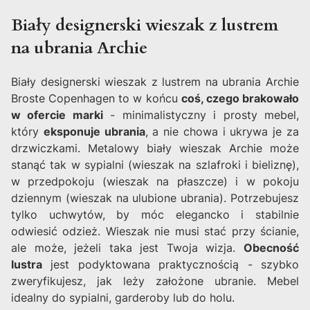
Biały designerski wieszak z lustrem
na ubrania Archie
Biały designerski wieszak z lustrem na ubrania Archie
Broste Copenhagen to w końcu
coś, czego brakowało
w ofercie marki
- minimalistyczny i prosty mebel,
który
eksponuje ubrania
, a nie chowa i ukrywa je za
drzwiczkami. Metalowy biały wieszak Archie może
stanąć tak w sypialni (wieszak na szlafroki i bieliznę),
w przedpokoju (wieszak na płaszcze) i w pokoju
dziennym (wieszak na ulubione ubrania). Potrzebujesz
tylko uchwytów, by móc elegancko i stabilnie
odwiesić odzież. Wieszak nie musi stać przy ścianie,
ale może, jeżeli taka jest Twoja wizja.
Obecność
lustra
jest podyktowana praktycznością - szybko
zweryfikujesz, jak leży założone ubranie. Mebel
idealny do sypialni, garderoby lub do holu.