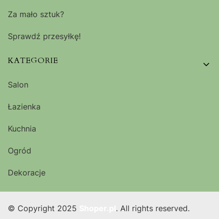
Za mało sztuk?
Sprawdź przesyłkę!
KATEGORIE
Salon
Łazienka
Kuchnia
Ogród
Dekoracje
© Copyright 2025
Shoper.pl
. All rights reserved.