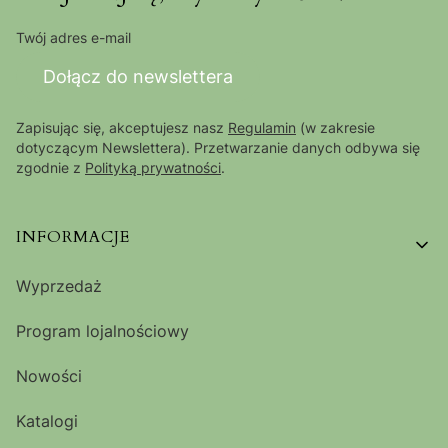
Twój adres e-mail
Dołącz do newslettera
Zapisując się, akceptujesz nasz
Regulamin
(w zakresie
dotyczącym Newslettera). Przetwarzanie danych odbywa się
zgodnie z
Polityką prywatności
.
Linki w stopce
INFORMACJE
Wyprzedaż
Program lojalnościowy
Nowości
Katalogi