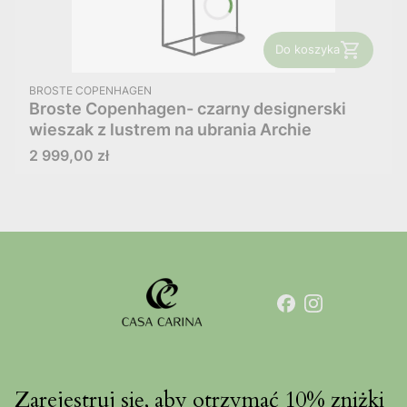
Do koszyka
PRODUCENT
BROSTE COPENHAGEN
Broste Copenhagen- czarny designerski
wieszak z lustrem na ubrania Archie
Cena
2 999,00 zł
Zarejestruj się, aby otrzymać 10% zniżki