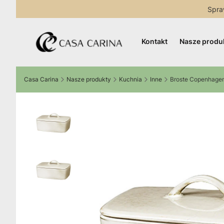
Spra
Kontakt
Nasze produ
Casa Carina
Nasze produkty
Kuchnia
Inne
Broste Copenhagen