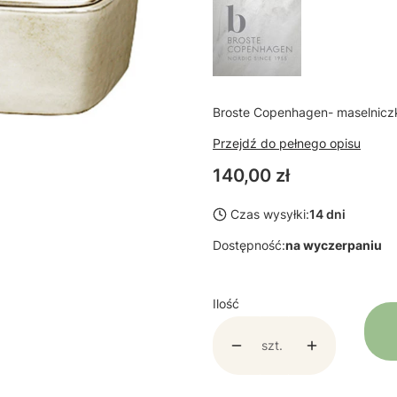
Broste Copenhagen- maselnicz
Przejdź do pełnego opisu
Cena
140,00 zł
Czas wysyłki:
14 dni
Dostępność:
na wyczerpaniu
Ilość
szt.