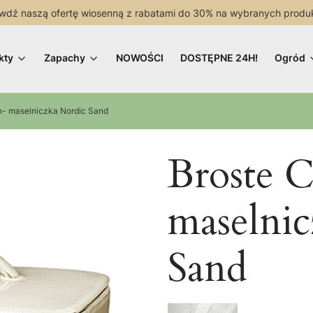
wdź naszą ofertę wiosenną z rabatami do 30% na wybranych produ
kty
Zapachy
NOWOŚCI
DOSTĘPNE 24H!
Ogród
- maselniczka Nordic Sand
Broste 
maselnic
Sand