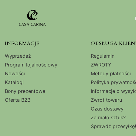
Linki w stopce
INFORMACJE
OBSŁUGA KLIEN
Wyprzedaż
Regulamin
Program lojalnościowy
ZWROTY
Nowości
Metody płatności
Katalogi
Polityka prywatnoś
Bony prezentowe
Informacje o wysył
Oferta B2B
Zwrot towaru
Czas dostawy
Za mało sztuk?
Sprawdź przesyłkę!