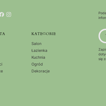
Poda
info
TA
KATEGORIE
Salon
Zapi
Łazienka
doty
Kuchnia
się 
ci
Ogród
ce
Dekoracje