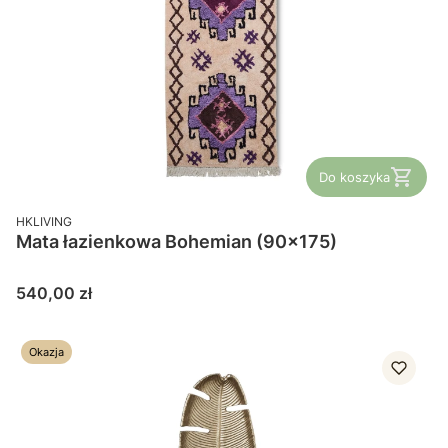
Do koszyka
PRODUCENT
HKLIVING
Mata łazienkowa Bohemian (90x175)
Cena
540,00 zł
Okazja