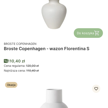
Do koszyka
PRODUCENT
BROSTE COPENHAGEN
Broste Copenhagen - wazon Florentina S
Cena promocyjna
110,40 zł
Cena regularna:
120,00 zł
Najniższa cena:
110,40 zł
Okazja