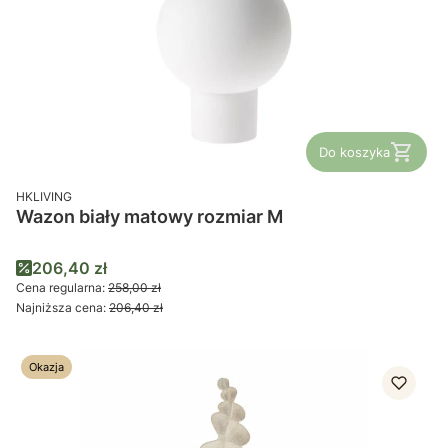
Do koszyka
PRODUCENT
HKLIVING
Wazon biały matowy rozmiar M
Cena promocyjna
206,40 zł
Cena regularna:
258,00 zł
Najniższa cena:
206,40 zł
Okazja