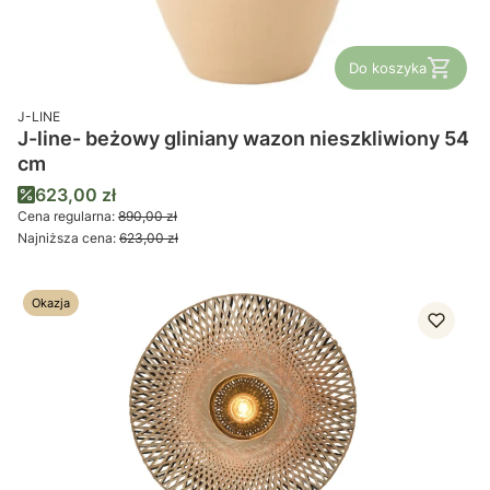
Do koszyka
PRODUCENT
J-LINE
J-line- beżowy gliniany wazon nieszkliwiony 54
cm
Cena promocyjna
623,00 zł
Cena regularna:
890,00 zł
Najniższa cena:
623,00 zł
Okazja