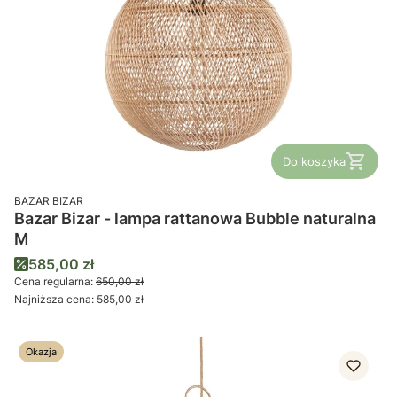
Do koszyka
PRODUCENT
BAZAR BIZAR
Bazar Bizar - lampa rattanowa Bubble naturalna
M
Cena promocyjna
585,00 zł
Cena regularna:
650,00 zł
Najniższa cena:
585,00 zł
Okazja