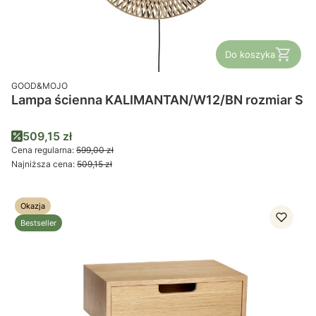
Do koszyka
PRODUCENT
GOOD&MOJO
Lampa ścienna KALIMANTAN/W12/BN rozmiar S
Cena promocyjna
509,15 zł
Cena regularna:
599,00 zł
Najniższa cena:
509,15 zł
Okazja
Bestseller