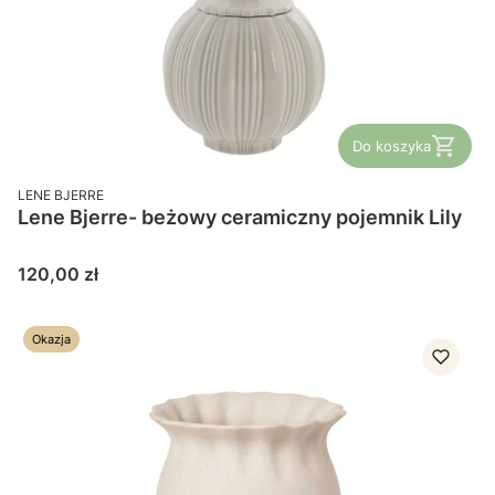
Do koszyka
PRODUCENT
LENE BJERRE
Lene Bjerre- beżowy ceramiczny pojemnik Lily
Cena
120,00 zł
Okazja