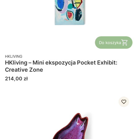
Do koszyka
PRODUCENT
HKLIVING
HKliving – Mini ekspozycja Pocket Exhibit:
Creative Zone
Cena
214,00 zł