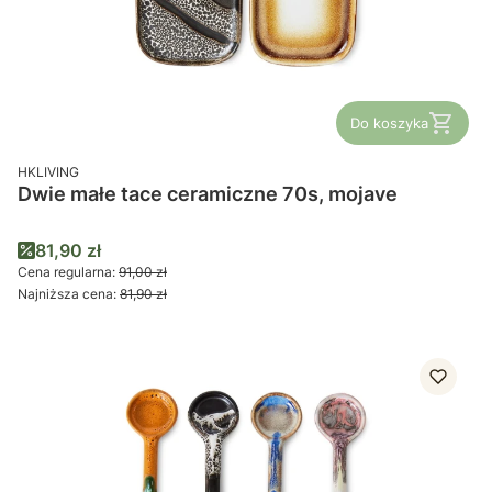
Do koszyka
PRODUCENT
HKLIVING
Dwie małe tace ceramiczne 70s, mojave
Cena promocyjna
81,90 zł
Cena regularna:
91,00 zł
Najniższa cena:
81,90 zł