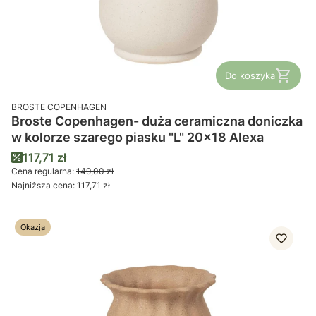
Do koszyka
PRODUCENT
BROSTE COPENHAGEN
Broste Copenhagen- duża ceramiczna doniczka
w kolorze szarego piasku "L" 20x18 Alexa
Cena promocyjna
117,71 zł
Cena regularna:
149,00 zł
Najniższa cena:
117,71 zł
Okazja