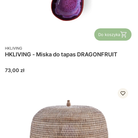
Do koszyka
PRODUCENT
HKLIVING
HKLIVING - Miska do tapas DRAGONFRUIT
Cena
73,00 zł