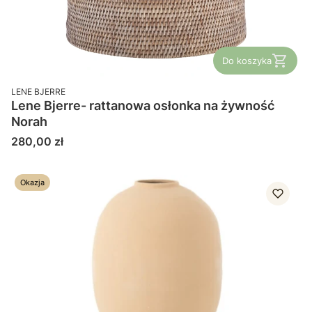
Do koszyka
PRODUCENT
LENE BJERRE
Lene Bjerre- rattanowa osłonka na żywność
Norah
Cena
280,00 zł
Okazja