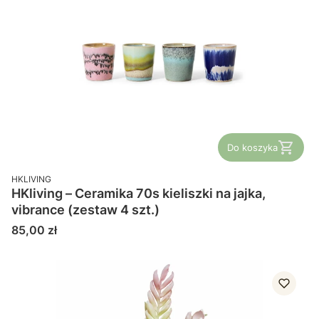
Do koszyka
PRODUCENT
HKLIVING
HKliving – Ceramika 70s kieliszki na jajka,
vibrance (zestaw 4 szt.)
Cena
85,00 zł