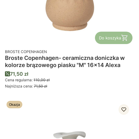
Do koszyka
PRODUCENT
BROSTE COPENHAGEN
Broste Copenhagen- ceramiczna doniczka w
kolorze brązowego piasku "M" 16x14 Alexa
Cena promocyjna
71,50 zł
Cena regularna:
110,00 zł
Najniższa cena:
71,50 zł
Okazja