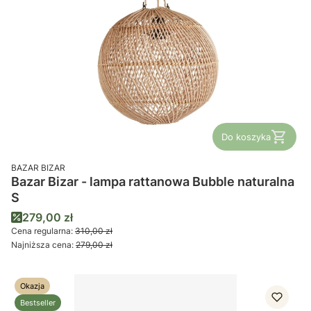
Do koszyka
PRODUCENT
BAZAR BIZAR
Bazar Bizar - lampa rattanowa Bubble naturalna
S
Cena promocyjna
279,00 zł
Cena regularna:
310,00 zł
Najniższa cena:
279,00 zł
Okazja
Bestseller