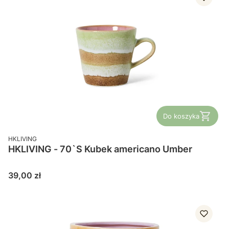
Do koszyka
PRODUCENT
HKLIVING
HKLIVING - 70`S Kubek americano Umber
Cena
39,00 zł