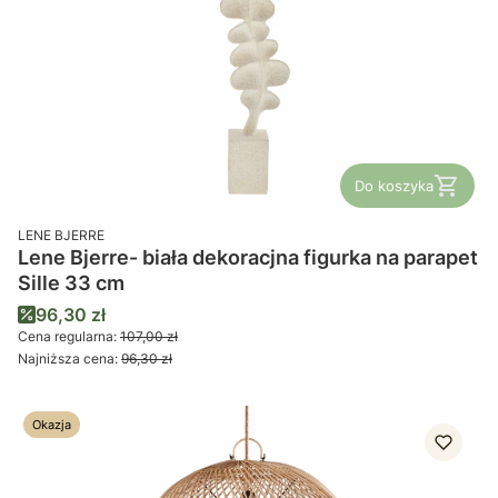
Do koszyka
PRODUCENT
LENE BJERRE
Lene Bjerre- biała dekoracjna figurka na parapet
Sille 33 cm
Cena promocyjna
96,30 zł
Cena regularna:
107,00 zł
Najniższa cena:
96,30 zł
Okazja