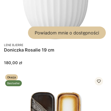
Powiadom mnie o dostępności
PRODUCENT
LENE BJERRE
Doniczka Rosalie 19 cm
Cena
180,00 zł
Okazja
Bestseller