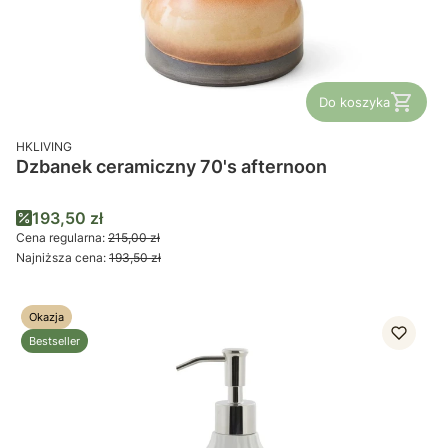
Do koszyka
PRODUCENT
HKLIVING
Dzbanek ceramiczny 70's afternoon
Cena promocyjna
193,50 zł
Cena regularna:
215,00 zł
Najniższa cena:
193,50 zł
Okazja
Bestseller