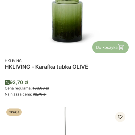
Do koszyka
PRODUCENT
HKLIVING
HKLIVING - Karafka tubka OLIVE
Cena promocyjna
92,70 zł
Cena regularna:
103,00 zł
Najniższa cena:
92,70 zł
Okazja