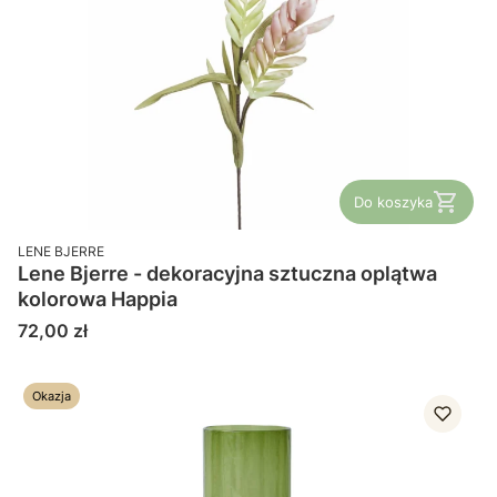
Do koszyka
PRODUCENT
LENE BJERRE
Lene Bjerre - dekoracyjna sztuczna oplątwa
kolorowa Happia
Cena
72,00 zł
Okazja