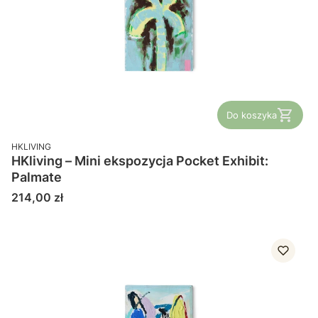
Do koszyka
PRODUCENT
HKLIVING
HKliving – Mini ekspozycja Pocket Exhibit:
Palmate
Cena
214,00 zł