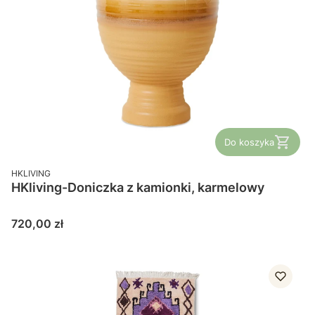
Do koszyka
PRODUCENT
HKLIVING
HKliving-Doniczka z kamionki, karmelowy
Cena
720,00 zł