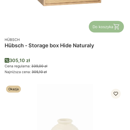
Do koszyka
PRODUCENT
HÜBSCH
Hübsch - Storage box Hide Naturaly
Cena promocyjna
305,10 zł
Cena regularna:
339,00 zł
Najniższa cena:
305,10 zł
Okazja