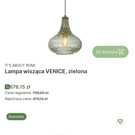
Do koszyka
PRODUCENT
IT'S ABOUT ROMI
Lampa wisząca VENICE, zielona
Cena promocyjna
679,15 zł
Cena regularna:
799,00 zł
Najniższa cena:
679,15 zł
Bestseller