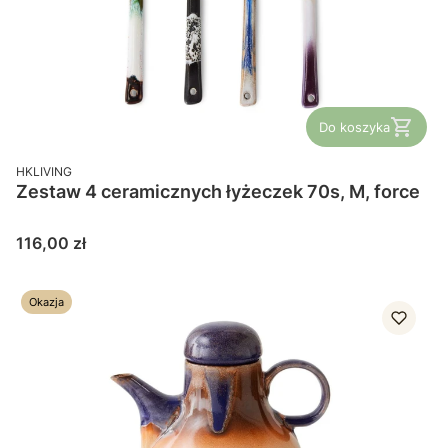
Do koszyka
PRODUCENT
HKLIVING
Zestaw 4 ceramicznych łyżeczek 70s, M, force
Cena
116,00 zł
Okazja