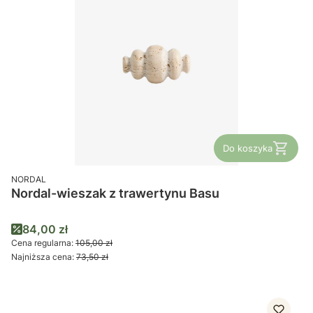
Do koszyka
PRODUCENT
NORDAL
Nordal-wieszak z trawertynu Basu
Cena promocyjna
84,00 zł
Cena regularna:
105,00 zł
Najniższa cena:
73,50 zł