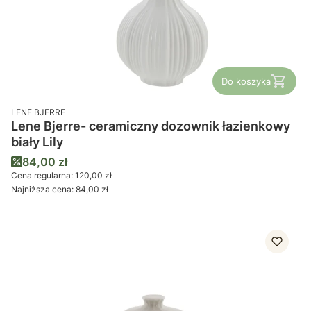
Do koszyka
PRODUCENT
LENE BJERRE
Lene Bjerre- ceramiczny dozownik łazienkowy
biały Lily
Cena promocyjna
84,00 zł
Cena regularna:
120,00 zł
Najniższa cena:
84,00 zł