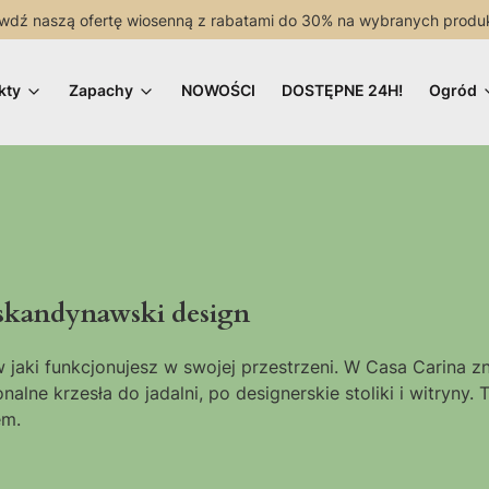
wdź naszą ofertę wiosenną z rabatami do 30% na wybranych produ
kty
Zapachy
NOWOŚCI
DOSTĘPNE 24H!
Ogród
i skandynawski design
w jaki funkcjonujesz w swojej przestrzeni. W Casa Carina z
alne krzesła do jadalni, po designerskie stoliki i witryny
em.