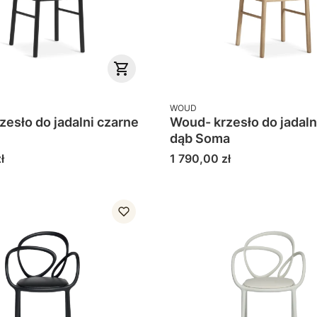
PRODUCENT
WOUD
zesło do jadalni czarne
Woud- krzesło do jadaln
dąb Soma
Cena
ł
1 790,00 zł