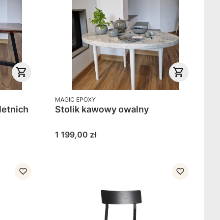
PRODUCENT
MAGIC EPOXY
letnich
Stolik kawowy owalny
Cena
1 199,00 zł