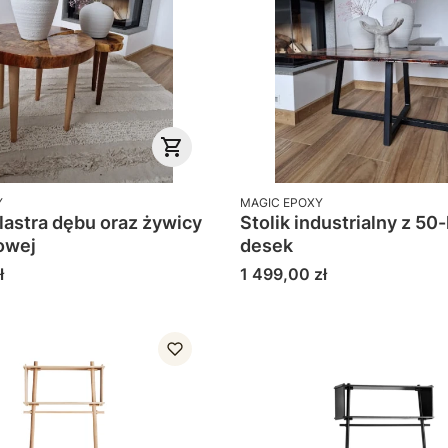
PRODUCENT
Y
MAGIC EPOXY
plastra dębu oraz żywicy
Stolik industrialny z 50-
owej
desek
Cena
ł
1 499,00 zł