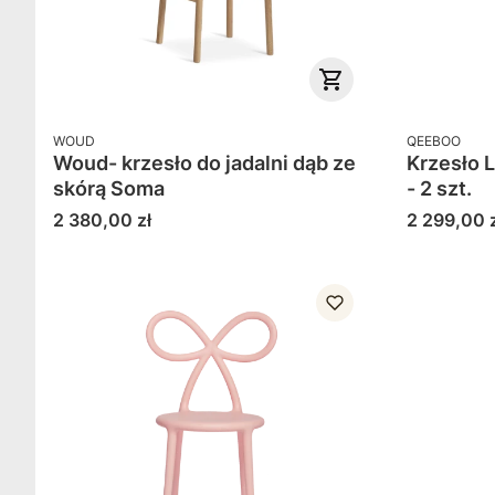
PRODUCENT
PRODUCENT
WOUD
QEEBOO
Woud- krzesło do jadalni dąb ze
Krzesło 
skórą Soma
- 2 szt.
Cena
Cena
2 380,00 zł
2 299,00 z