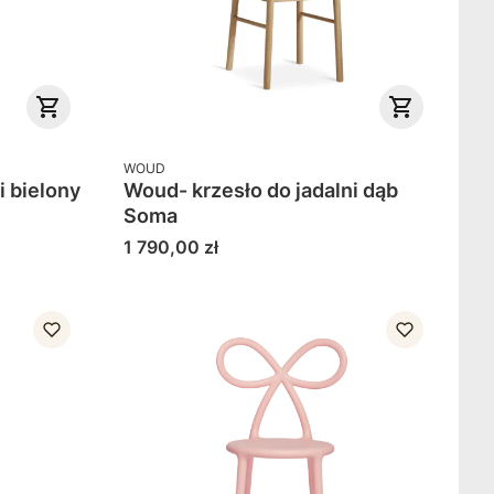
PRODUCENT
WOUD
i bielony
Woud- krzesło do jadalni dąb
Soma
Cena
1 790,00 zł