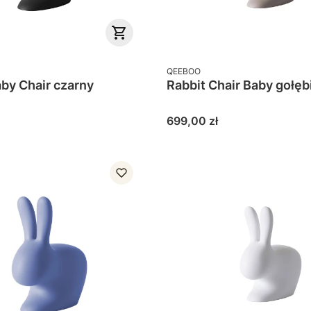
PRODUCENT
QEEBOO
aby Chair czarny
Rabbit Chair Baby gołęb
Cena
699,00 zł