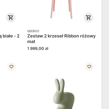
PRODUCENT
QEEBOO
 białe - 2
Zestaw 2 krzeseł Ribbon różowy
mat
Cena
1 999,00 zł