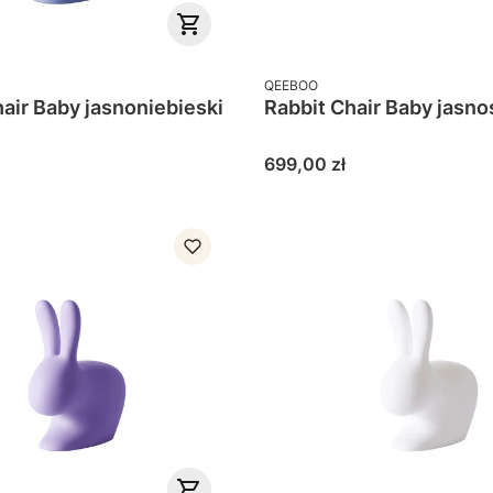
PRODUCENT
QEEBOO
air Baby jasnoniebieski
Rabbit Chair Baby jasno
Cena
699,00 zł