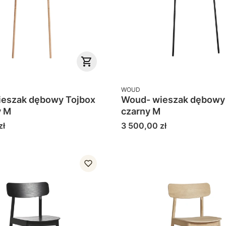
PRODUCENT
WOUD
eszak dębowy Tojbox
Woud- wieszak dębowy
y M
czarny M
Cena
zł
3 500,00 zł