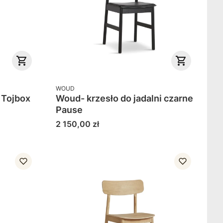
PRODUCENT
WOUD
 Tojbox
Woud- krzesło do jadalni czarne
Pause
Cena
2 150,00 zł