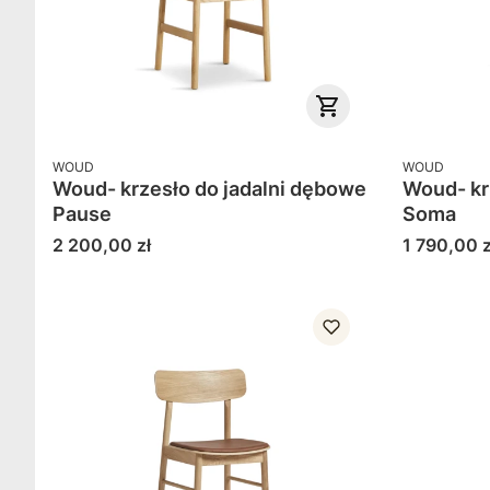
PRODUCENT
PRODUCENT
WOUD
WOUD
Woud- krzesło do jadalni dębowe
Woud- kr
Pause
Soma
Cena
Cena
2 200,00 zł
1 790,00 z