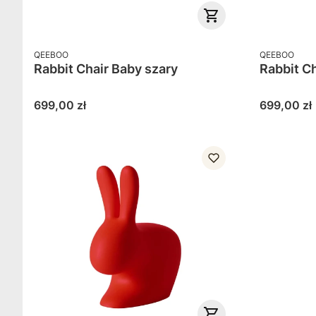
PRODUCENT
PRODUCENT
QEEBOO
QEEBOO
Rabbit Chair Baby szary
Rabbit Ch
Cena
Cena
699,00 zł
699,00 zł