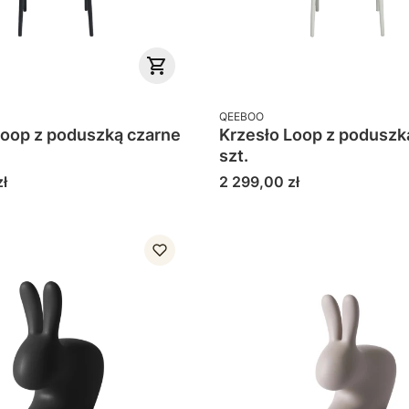
PRODUCENT
QEEBOO
Loop z poduszką czarne
Krzesło Loop z poduszką
szt.
Cena
ł
2 299,00 zł