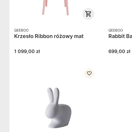
PRODUCENT
PRODUCENT
QEEBOO
QEEBOO
Krzesło Ribbon różowy mat
Rabbit B
Cena
Cena
1 099,00 zł
699,00 zł