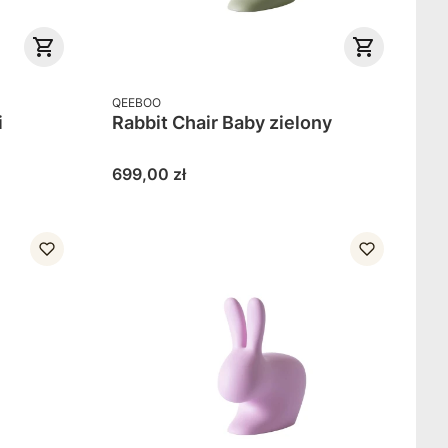
PRODUCENT
QEEBOO
i
Rabbit Chair Baby zielony
Cena
699,00 zł