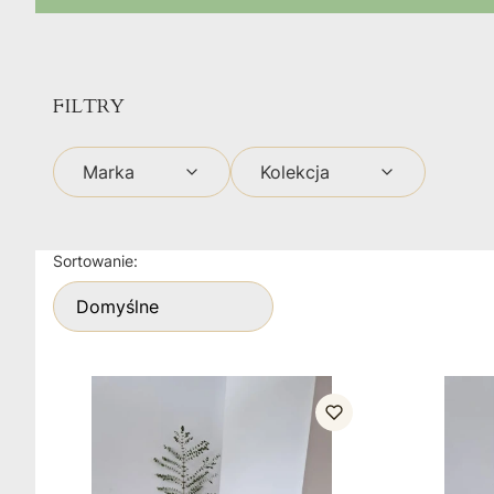
FILTRY
Marka
Kolekcja
Koniec filtrów
Lista produktów
Sortowanie:
Domyślne