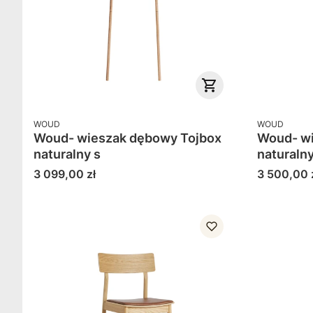
PRODUCENT
PRODUCENT
WOUD
WOUD
Woud- wieszak dębowy Tojbox
Woud- wi
naturalny s
naturaln
Cena
Cena
3 099,00 zł
3 500,00 