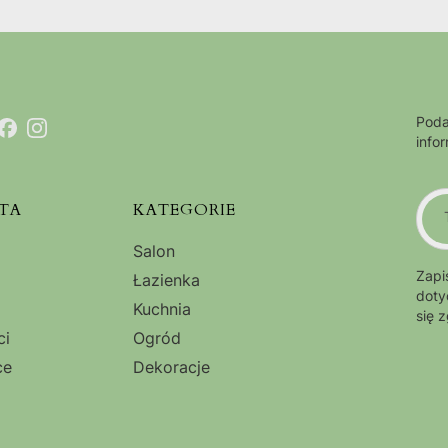
Poda
info
TA
KATEGORIE
Salon
Zapi
Łazienka
doty
Kuchnia
się 
ci
Ogród
ce
Dekoracje