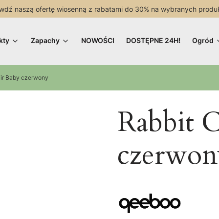
wdź naszą ofertę wiosenną z rabatami do 30% na wybranych produ
kty
Zapachy
NOWOŚCI
DOSTĘPNE 24H!
Ogród
air Baby czerwony
Rabbit 
czerwon