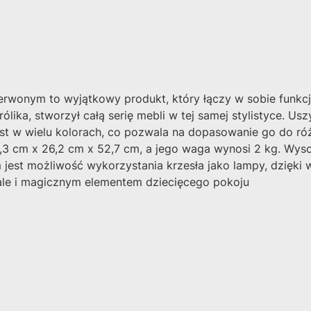
erwonym to wyjątkowy produkt, który łączy w sobie funkcjo
ika, stworzył całą serię mebli w tej samej stylistyce. Uszy
st w wielu kolorach, co pozwala na dopasowanie go do różn
5,3 cm x 26,2 cm x 52,7 cm, a jego waga wynosi 2 kg. Wys
st możliwość wykorzystania krzesła jako lampy, dzięki wer
 ale i magicznym elementem dziecięcego pokoju