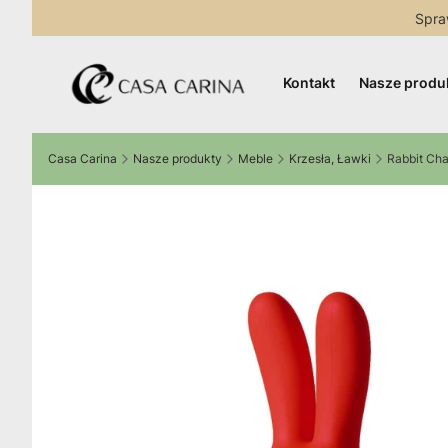
Spra
Kontakt
Nasze produ
Casa Carina
Nasze produkty
Meble
Krzesła, Ławki
Rabbit Ch