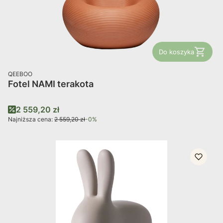
Do koszyka
PRODUCENT
QEEBOO
Fotel NAMI terakota
Cena promocyjna
2 559,20 zł
Najniższa cena:
2 559,20 zł
-0%