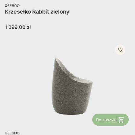
PRODUCENT
QEEBOO
Krzesełko Rabbit zielony
Cena
1 299,00 zł
Do koszyka
PRODUCENT
QEEBOO