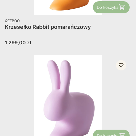
Do koszyka
PRODUCENT
QEEBOO
Krzesełko Rabbit pomarańczowy
Cena
1 299,00 zł
Do koszyka