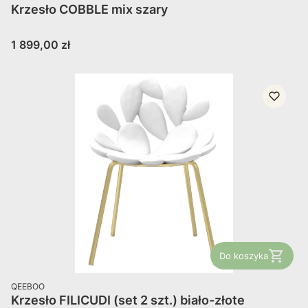
Krzesło COBBLE mix szary
Cena
1 899,00 zł
Do koszyka
PRODUCENT
QEEBOO
Krzesło FILICUDI (set 2 szt.) biało-złote