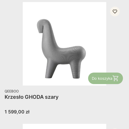
Do koszyka
PRODUCENT
QEEBOO
Krzesło GHODA szary
Cena
1 599,00 zł