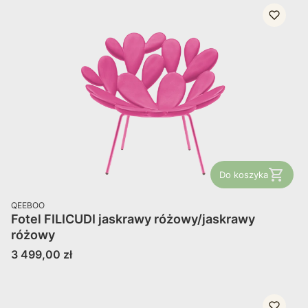
Do koszyka
PRODUCENT
QEEBOO
Fotel FILICUDI jaskrawy różowy/jaskrawy
różowy
Cena
3 499,00 zł