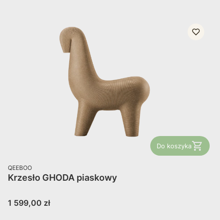
Do koszyka
PRODUCENT
QEEBOO
Krzesło GHODA piaskowy
Cena
1 599,00 zł