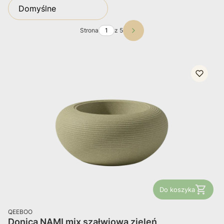
Domyślne
Strona
z 5
Następne produkty
Do koszyka
PRODUCENT
QEEBOO
Donica NAMI mix szałwiowa zieleń