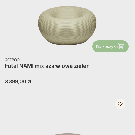
Do koszyka
PRODUCENT
QEEBOO
Fotel NAMI mix szałwiowa zieleń
Cena
3 399,00 zł