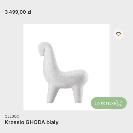
Cena
3 499,00 zł
Do koszyka
PRODUCENT
QEEBOO
Krzesło GHODA biały