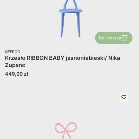
Do koszyka
PRODUCENT
QEEBOO
Krzesło RIBBON BABY jasnoniebieski/ Nika
Zupanc
Cena
449,99 zł