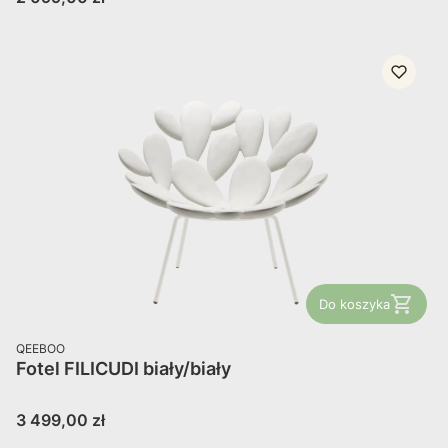
Do koszyka
PRODUCENT
QEEBOO
Fotel FILICUDI biały/biały
Cena
3 499,00 zł