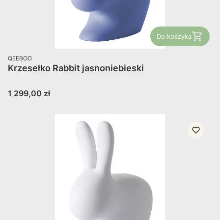
Do koszyka
PRODUCENT
QEEBOO
Krzesełko Rabbit jasnoniebieski
Cena
1 299,00 zł