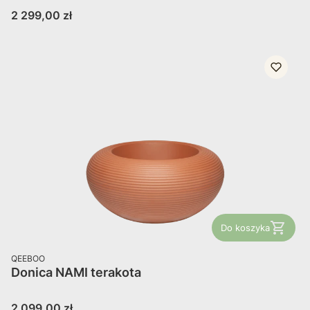
Cena
2 299,00 zł
Do koszyka
PRODUCENT
QEEBOO
Donica NAMI terakota
Cena
2 099,00 zł