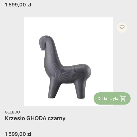
Cena
1 599,00 zł
Do koszyka
PRODUCENT
QEEBOO
Krzesło GHODA czarny
Cena
1 599,00 zł