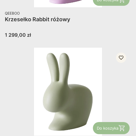
PRODUCENT
QEEBOO
Krzesełko Rabbit różowy
Cena
1 299,00 zł
Do koszyka