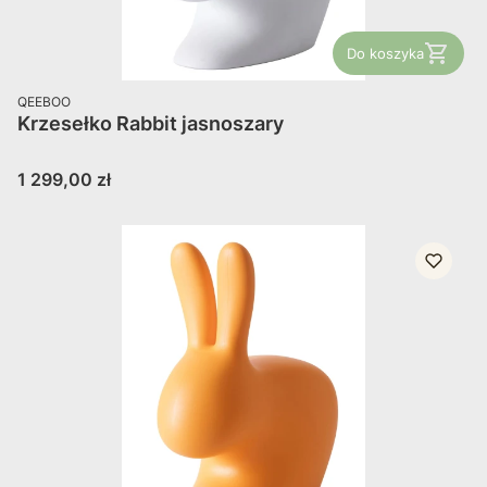
Do koszyka
PRODUCENT
QEEBOO
Krzesełko Rabbit jasnoszary
Cena
1 299,00 zł