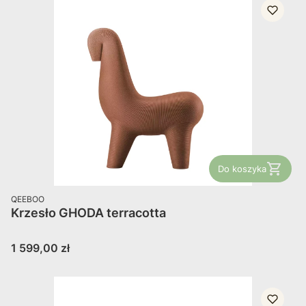
Do koszyka
PRODUCENT
QEEBOO
Krzesło GHODA terracotta
Cena
1 599,00 zł