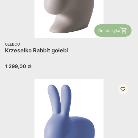
Do koszyka
PRODUCENT
QEEBOO
Krzesełko Rabbit gołebi
Cena
1 299,00 zł