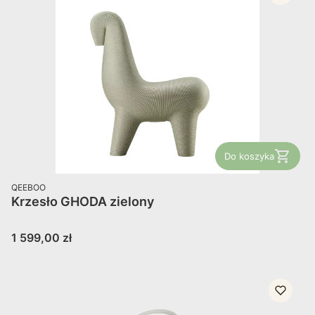
Do koszyka
PRODUCENT
QEEBOO
Krzesło GHODA zielony
Cena
1 599,00 zł