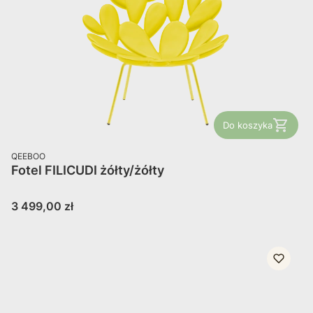
Do koszyka
PRODUCENT
QEEBOO
Fotel FILICUDI żółty/żółty
Cena
3 499,00 zł