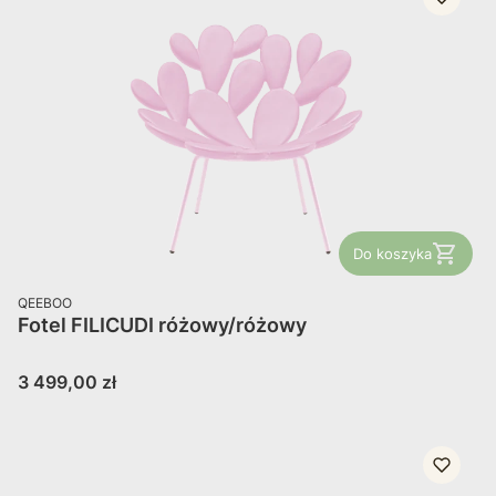
Do koszyka
PRODUCENT
QEEBOO
Fotel FILICUDI różowy/różowy
Cena
3 499,00 zł