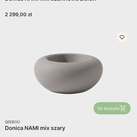
Cena
2 299,00 zł
Do koszyka
PRODUCENT
QEEBOO
Donica NAMI mix szary