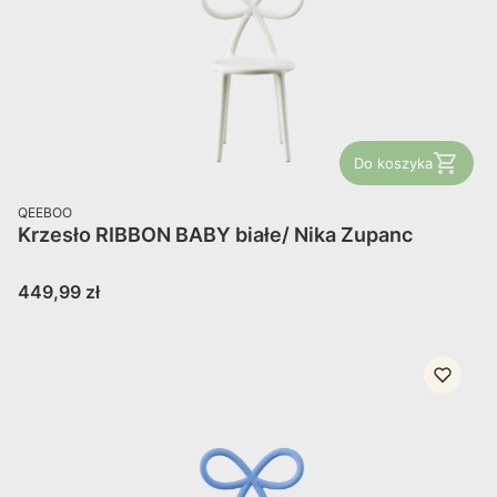
Do koszyka
PRODUCENT
QEEBOO
Krzesło RIBBON BABY białe/ Nika Zupanc
Cena
449,99 zł