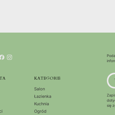
Poda
info
TA
KATEGORIE
Salon
Zapi
Łazienka
doty
Kuchnia
się 
ci
Ogród