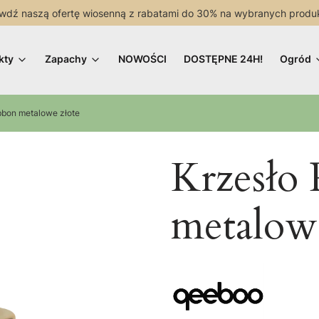
wdź naszą ofertę wiosenną z rabatami do 30% na wybranych produ
kty
Zapachy
NOWOŚCI
DOSTĘPNE 24H!
Ogród
bbon metalowe złote
Krzesło
metalowe