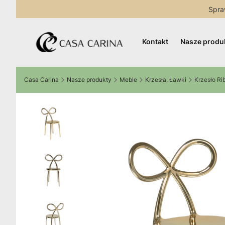
Spra
Kontakt
Nasze produ
Casa Carina
Nasze produkty
Meble
Krzesła, Ławki
Krzesło Ri