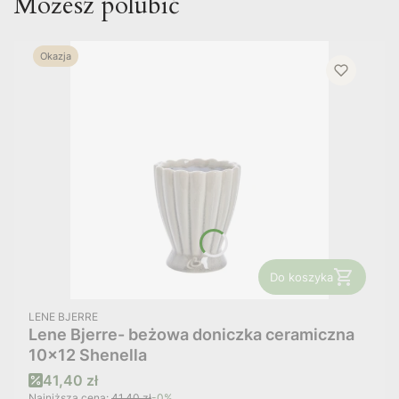
Możesz polubić
Okazja
Do koszyka
PRODUCENT
LENE BJERRE
Lene Bjerre- beżowa doniczka ceramiczna
10x12 Shenella
Cena promocyjna
41,40 zł
Najniższa cena:
41,40 zł
-0%