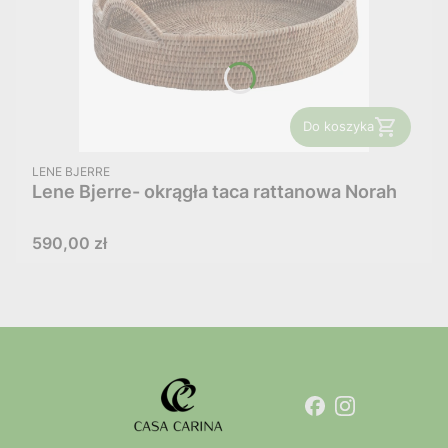
Do koszyka
PRODUCENT
LENE BJERRE
Lene Bjerre- okrągła taca rattanowa Norah
Cena
590,00 zł