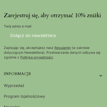
Zarejestruj się, aby otrzymać 10% zniżki
Twój adres e-mail
Dołącz do newslettera
Zapisując się, akceptujesz nasz
Regulamin
(w zakresie
dotyczącym Newslettera). Przetwarzanie danych odbywa się
zgodnie z
Polityką prywatności
.
Linki w stopce
INFORMACJE
Wyprzedaż
Program lojalnościowy
Nowości