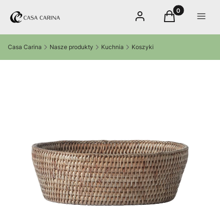
Produkty w kos
Zaloguj się
Koszyk
Menu
Casa Carina
Nasze produkty
Kuchnia
Koszyki