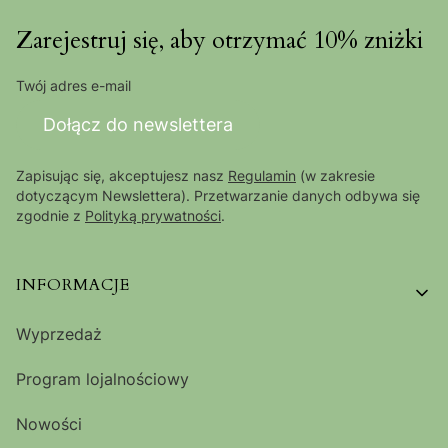
Zarejestruj się, aby otrzymać 10% zniżki
Twój adres e-mail
Dołącz do newslettera
Zapisując się, akceptujesz nasz
Regulamin
(w zakresie
dotyczącym Newslettera). Przetwarzanie danych odbywa się
zgodnie z
Polityką prywatności
.
Linki w stopce
INFORMACJE
Wyprzedaż
Program lojalnościowy
Nowości