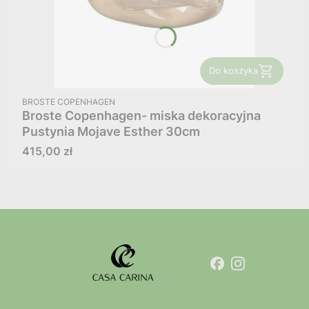
Do koszyka
PRODUCENT
BROSTE COPENHAGEN
Broste Copenhagen- miska dekoracyjna
Pustynia Mojave Esther 30cm
Cena
415,00 zł