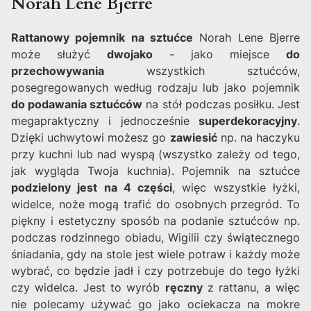
Norah Lene Bjerre
Rattanowy pojemnik na sztućce
Norah Lene Bjerre
może służyć
dwojako
- jako miejsce
do
przechowywania
wszystkich sztućców,
posegregowanych według rodzaju lub jako pojemnik
do podawania sztućców
na stół podczas posiłku. Jest
megapraktyczny i jednocześnie
superdekoracyjny
.
Dzięki uchwytowi możesz go
zawiesić
np. na haczyku
przy kuchni lub nad wyspą (wszystko zależy od tego,
jak wygląda Twoja kuchnia). Pojemnik na sztućce
podzielony jest na 4 części
, więc wszystkie łyżki,
widelce, noże mogą trafić do osobnych przegród. To
piękny i estetyczny sposób na podanie sztućców np.
podczas rodzinnego obiadu, Wigilii czy świątecznego
śniadania, gdy na stole jest wiele potraw i każdy może
wybrać, co będzie jadł i czy potrzebuje do tego łyżki
czy widelca. Jest to wyrób
ręczny
z rattanu, a więc
nie polecamy używać go jako ociekacza na mokre