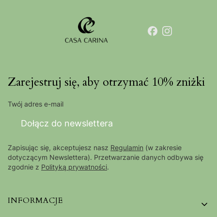
Zarejestruj się, aby otrzymać 10% zniżki
Twój adres e-mail
Dołącz do newslettera
Zapisując się, akceptujesz nasz
Regulamin
(w zakresie
dotyczącym Newslettera). Przetwarzanie danych odbywa się
zgodnie z
Polityką prywatności
.
Linki w stopce
INFORMACJE