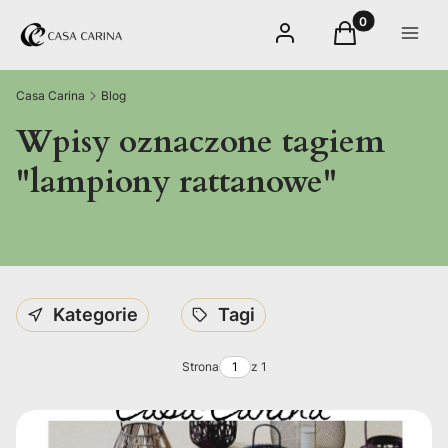
Produkty w kos
Zaloguj się
Koszyk
Menu
Casa Carina
Blog
Wpisy oznaczone tagiem
"lampiony rattanowe"
Kategorie
Tagi
Strona
z 1