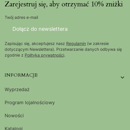
Zarejestruj się, aby otrzymać 10% zniżki
Twój adres e-mail
Dołącz do newslettera
Zapisując się, akceptujesz nasz
Regulamin
(w zakresie
dotyczącym Newslettera). Przetwarzanie danych odbywa się
zgodnie z
Polityką prywatności
.
Linki w stopce
INFORMACJE
Wyprzedaż
Program lojalnościowy
Nowości
Katalogi