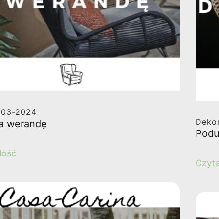
-03-2024
Dekor
a werandę
Podus
łość
Czyta