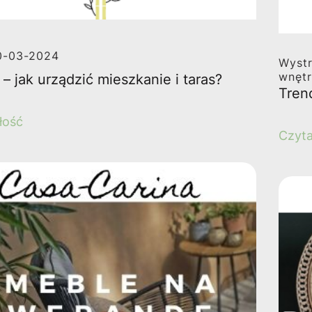
0-03-2024
Wystr
wnęt
e – jak urządzić mieszkanie i taras?
Tren
łość
Czyta