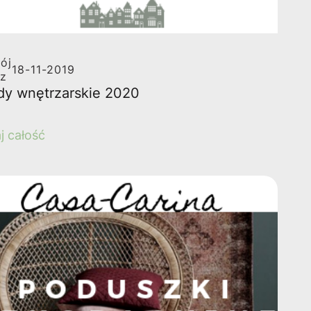
ój
18-11-2019
rz
dy wnętrzarskie 2020
j całość