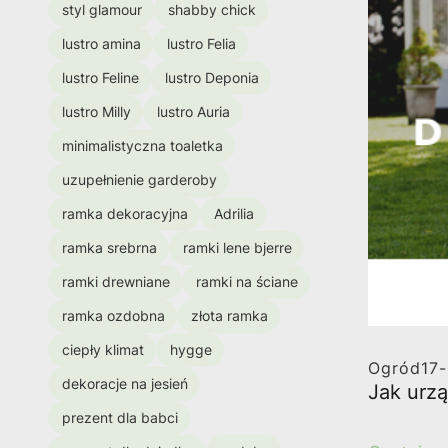
styl glamour
shabby chick
lustro amina
lustro Felia
lustro Feline
lustro Deponia
lustro Milly
lustro Auria
minimalistyczna toaletka
uzupełnienie garderoby
ramka dekoracyjna
Adrilia
ramka srebrna
ramki lene bjerre
ramki drewniane
ramki na ściane
ramka ozdobna
złota ramka
ciepły klimat
hygge
Ogród
17
dekoracje na jesień
Jak urzą
prezent dla babci