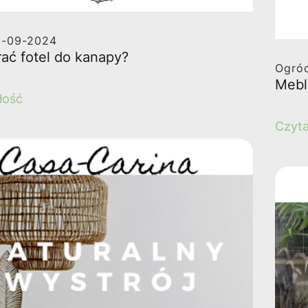
8-09-2024
ać fotel do kanapy?
Ogró
Mebl
łość
Czyta