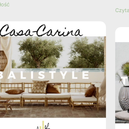
łość
Czyta