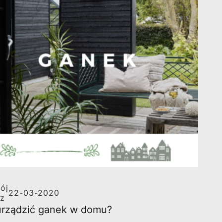
ój
22-03-2020
rz
urządzić ganek w domu?