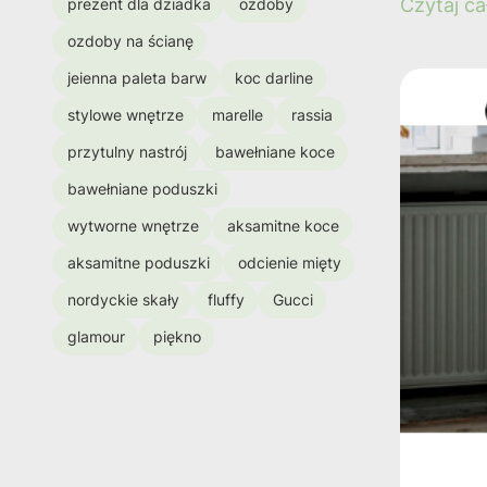
Czytaj ca
prezent dla dziadka
ozdoby
ozdoby na ścianę
jeienna paleta barw
koc darline
stylowe wnętrze
marelle
rassia
przytulny nastrój
bawełniane koce
bawełniane poduszki
wytworne wnętrze
aksamitne koce
aksamitne poduszki
odcienie mięty
nordyckie skały
fluffy
Gucci
glamour
piękno