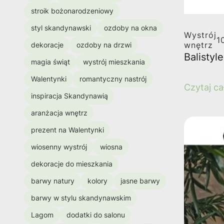
stroik bożonarodzeniowy
styl skandynawski
ozdoby na okna
Wystrój
1
wnętrz
dekoracje
ozdoby na drzwi
Balistyl
magia świąt
wystrój mieszkania
Walentynki
romantyczny nastrój
Czytaj ca
inspiracja Skandynawią
aranżacja wnętrz
prezent na Walentynki
wiosenny wystrój
wiosna
dekoracje do mieszkania
barwy natury
kolory
jasne barwy
barwy w stylu skandynawskim
Lagom
dodatki do salonu