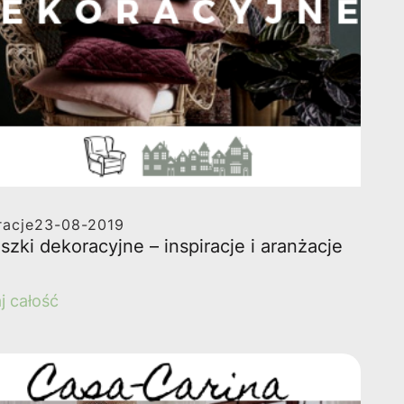
acje
23-08-2019
zki dekoracyjne – inspiracje i aranżacje
j całość