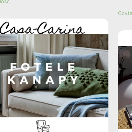
łość
Czyta