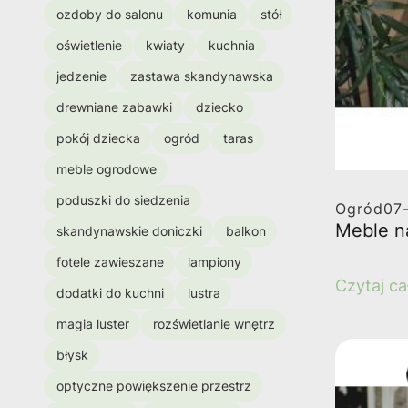
ozdoby do salonu
komunia
stół
oświetlenie
kwiaty
kuchnia
jedzenie
zastawa skandynawska
drewniane zabawki
dziecko
pokój dziecka
ogród
taras
meble ogrodowe
poduszki do siedzenia
Ogród
07
Meble n
skandynawskie doniczki
balkon
fotele zawieszane
lampiony
Czytaj ca
dodatki do kuchni
lustra
magia luster
rozświetlanie wnętrz
błysk
optyczne powiększenie przestrz