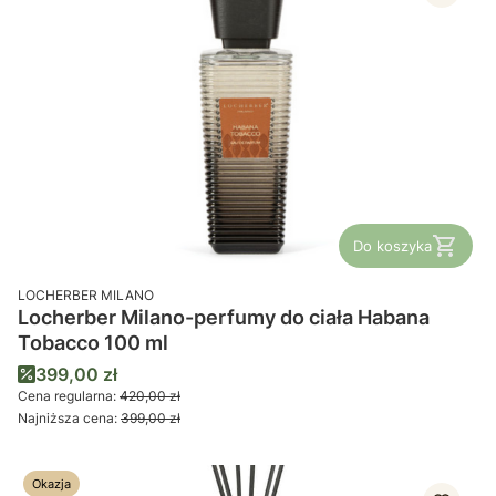
Do koszyka
PRODUCENT
LOCHERBER MILANO
Locherber Milano-perfumy do ciała Habana
Tobacco 100 ml
Cena promocyjna
399,00 zł
Cena regularna:
420,00 zł
Najniższa cena:
399,00 zł
Okazja