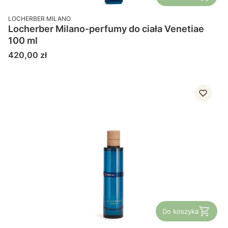
PRODUCENT
LOCHERBER MILANO
Locherber Milano-perfumy do ciała Venetiae
100 ml
Cena
420,00 zł
Do koszyka