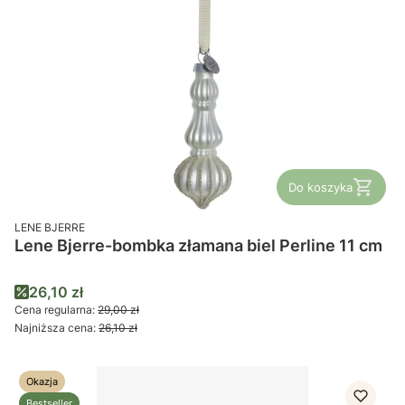
Do koszyka
PRODUCENT
LENE BJERRE
Lene Bjerre-bombka złamana biel Perline 11 cm
Cena promocyjna
26,10 zł
Cena regularna:
29,00 zł
Najniższa cena:
26,10 zł
Okazja
Bestseller