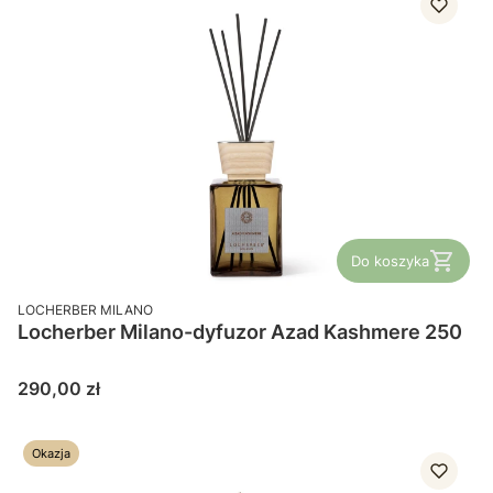
Do koszyka
PRODUCENT
LOCHERBER MILANO
Locherber Milano-dyfuzor Azad Kashmere 250
Cena
290,00 zł
Okazja