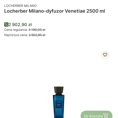
PRODUCENT
LOCHERBER MILANO
Locherber Milano-dyfuzor Venetiae 2500 ml
Cena promocyjna
2 902,90 zł
Cena regularna:
3 190,00 zł
Najniższa cena:
2 902,90 zł
Do koszyka