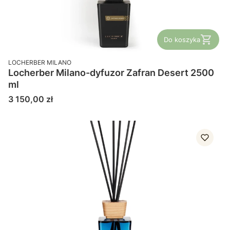
Do koszyka
PRODUCENT
LOCHERBER MILANO
Locherber Milano-dyfuzor Zafran Desert 2500
ml
Cena
3 150,00 zł