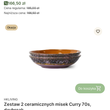
Cena promocyjna
166,50 zł
Cena regularna:
185,00 zł
Najniższa cena:
166,50 zł
Okazja
Do koszyka
PRODUCENT
HKLIVING
Zestaw 2 ceramicznych misek Curry 70s,
daybreak