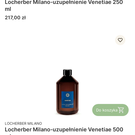
Locherber Milano-uzupełnienie Venetiae 250
ml
Cena
217,00 zł
Do koszyka
PRODUCENT
LOCHERBER MILANO
Locherber Milano-uzupełnienie Venetiae 500