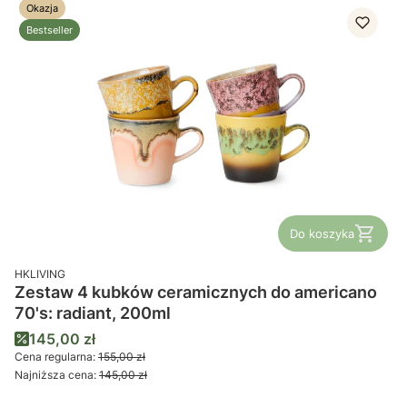
Okazja
Bestseller
Do koszyka
PRODUCENT
HKLIVING
Zestaw 4 kubków ceramicznych do americano
70's: radiant, 200ml
Cena promocyjna
145,00 zł
Cena regularna:
155,00 zł
Najniższa cena:
145,00 zł