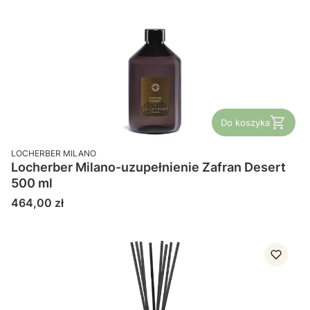
Do koszyka
PRODUCENT
LOCHERBER MILANO
Locherber Milano-uzupełnienie Zafran Desert
500 ml
Cena
464,00 zł