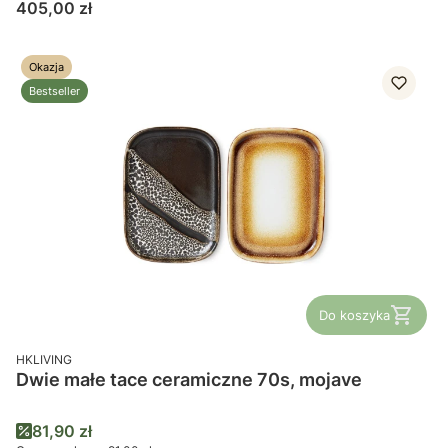
Cena
405,00 zł
Okazja
Bestseller
Do koszyka
PRODUCENT
HKLIVING
Dwie małe tace ceramiczne 70s, mojave
Cena promocyjna
81,90 zł