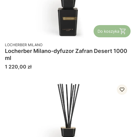
Do koszyka
PRODUCENT
LOCHERBER MILANO
Locherber Milano-dyfuzor Zafran Desert 1000
ml
Cena
1 220,00 zł