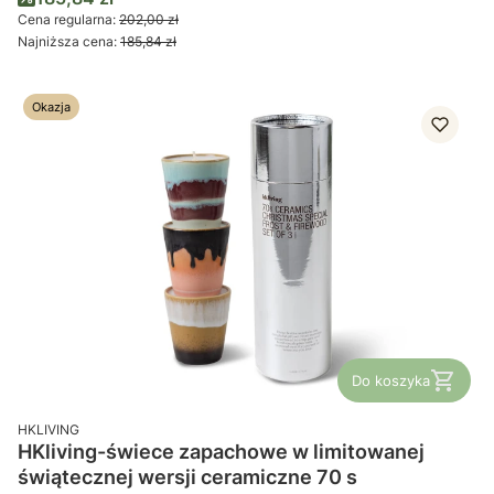
Cena regularna:
202,00 zł
Najniższa cena:
185,84 zł
Okazja
Do koszyka
PRODUCENT
HKLIVING
HKliving-świece zapachowe w limitowanej
świątecznej wersji ceramiczne 70 s