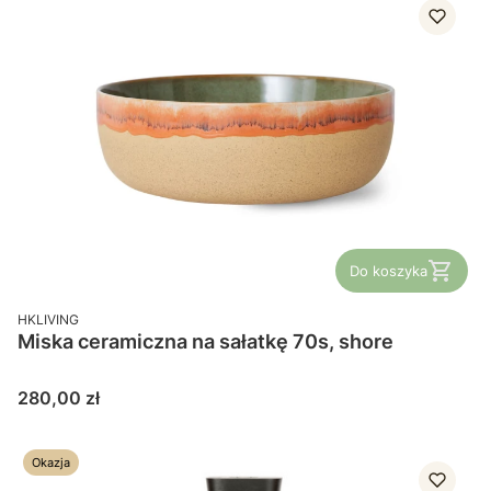
Do koszyka
PRODUCENT
HKLIVING
Miska ceramiczna na sałatkę 70s, shore
Cena
280,00 zł
Okazja