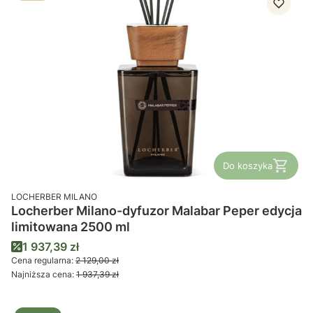
Do koszyka
PRODUCENT
LOCHERBER MILANO
Locherber Milano-dyfuzor Malabar Peper edycja
limitowana 2500 ml
Cena promocyjna
1 937,39 zł
Cena regularna:
2 129,00 zł
Najniższa cena:
1 937,39 zł