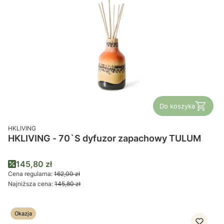
Do koszyka
PRODUCENT
HKLIVING
HKLIVING - 70`S dyfuzor zapachowy TULUM
Cena promocyjna
145,80 zł
Cena regularna:
162,00 zł
Najniższa cena:
145,80 zł
Okazja