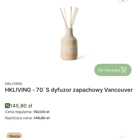
Do koszyka
PRODUCENT
HKLIVING
HKLIVING - 70`S dyfuzor zapachowy Vancouver
Cena promocyjna
145,80 zł
Cena regularna:
162,00 zł
Najniższa cena:
145,80 zł
Okazja