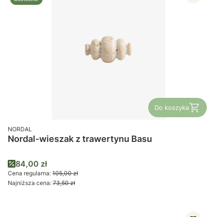
Do koszyka
PRODUCENT
NORDAL
Nordal-wieszak z trawertynu Basu
Cena promocyjna
84,00 zł
Cena regularna:
105,00 zł
Najniższa cena:
73,50 zł