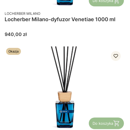
Do koszyka
PRODUCENT
LOCHERBER MILANO
Locherber Milano-dyfuzor Venetiae 1000 ml
Cena
940,00 zł
Okazja
Do koszyka