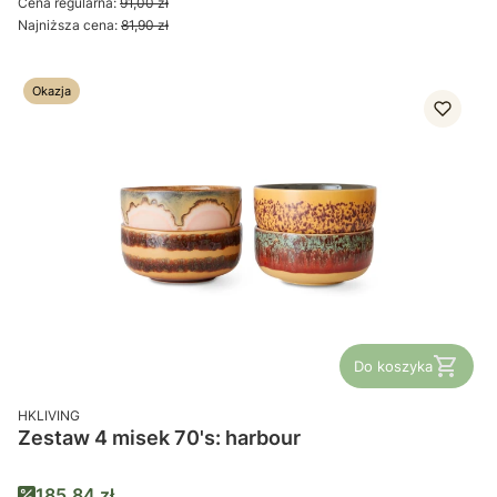
Cena regularna:
91,00 zł
Najniższa cena:
81,90 zł
Okazja
Do koszyka
PRODUCENT
HKLIVING
Zestaw 4 misek 70's: harbour
Cena promocyjna
185,84 zł