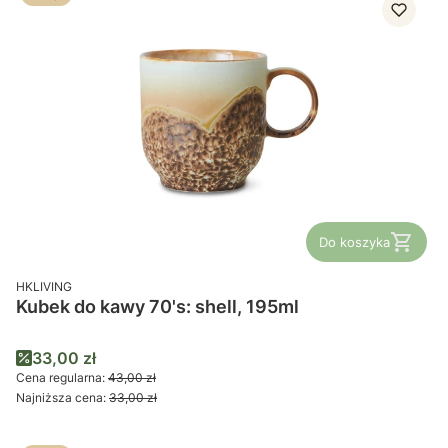
Do koszyka
PRODUCENT
HKLIVING
Kubek do kawy 70's: shell, 195ml
Cena promocyjna
33,00 zł
Cena regularna:
43,00 zł
Najniższa cena:
33,00 zł