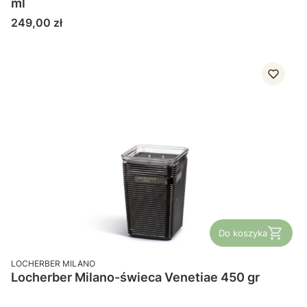
ml
Cena
249,00 zł
Do koszyka
PRODUCENT
LOCHERBER MILANO
Locherber Milano-świeca Venetiae 450 gr