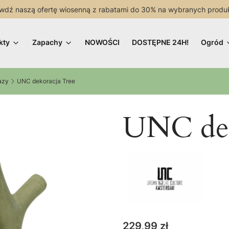
wdź naszą ofertę wiosenną z rabatami do 30% na wybranych produ
kty
Zapachy
NOWOŚCI
DOSTĘPNE 24H!
Ogród
azy
UNC dekoracja Tree
UNC dek
Cena
229,99 zł