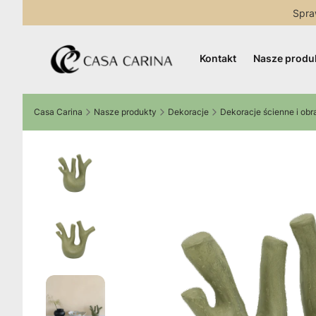
Spra
Kontakt
Nasze produ
Casa Carina
Nasze produkty
Dekoracje
Dekoracje ścienne i obr