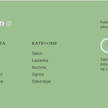
Poda
info
TA
KATEGORIE
Salon
Zapi
Łazienka
doty
Kuchnia
się 
ci
Ogród
ce
Dekoracje