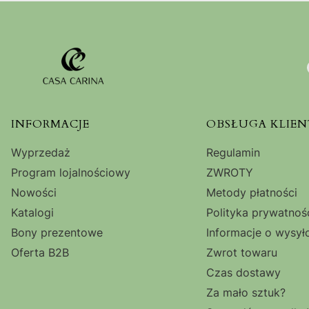
Linki w stopce
INFORMACJE
OBSŁUGA KLIEN
Wyprzedaż
Regulamin
Program lojalnościowy
ZWROTY
Nowości
Metody płatności
Katalogi
Polityka prywatnoś
Bony prezentowe
Informacje o wysył
Oferta B2B
Zwrot towaru
Czas dostawy
Za mało sztuk?